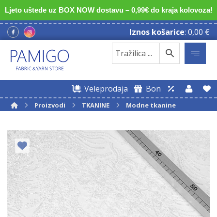
Ljeto uštede uz BOX NOW dostavu – 0,99€ do kraja kolovoza!
Iznos košarice
:
0,00
€
Veleprodaja
Bon
Proizvodi
TKANINE
Modne tkanine