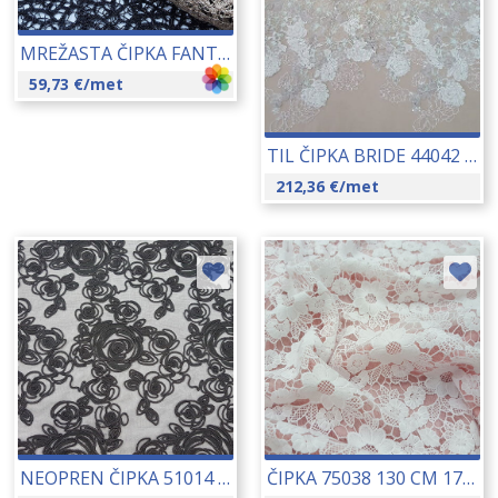
MREŽASTA ČIPKA FANTASIA 33002 115 CM 17103
59,73
€
/met
TIL ČIPKA BRIDE 44042 145 CM 16199
212,36
€
/met
NEOPREN ČIPKA 51014 155 CM 17094
ČIPKA 75038 130 CM 17140