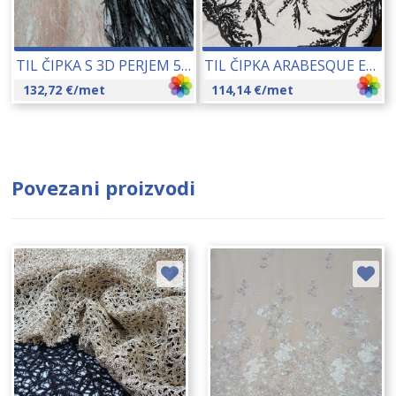
TIL ČIPKA S 3D PERJEM 55017 150 CM 19023
TIL ČIPKA ARABESQUE EMBROIDERY (G34038) 135 CM 22098
132,72
€
/met
114,14
€
/met
Povezani proizvodi