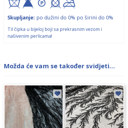
syA+$
Skupljanje:
po dužini do 0% po širini do 0%
Til čipka u bijeloj boji sa prekrasnim vezom i
našivenim perlicama!
Možda će vam se također svidjeti…