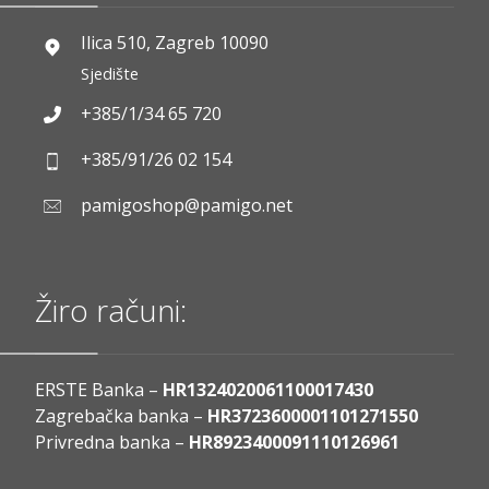
Ilica 510, Zagreb 10090
Sjedište
+385/1/34 65 720
+385/91/26 02 154
pamigoshop@pamigo.net
Žiro računi:
ERSTE Banka –
HR1324020061100017430
Zagrebačka banka –
HR3723600001101271550
Privredna banka –
HR8923400091110126961