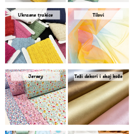
Ukrasne trakice
Tilovi
Jersey
Teži dekori i skaj kože