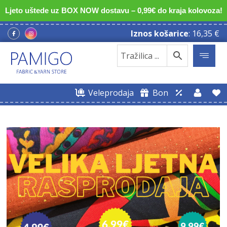
Ljeto uštede uz BOX NOW dostavu – 0,99€ do kraja kolovoza!
Iznos košarice
:
16,35
€
Veleprodaja
Bon