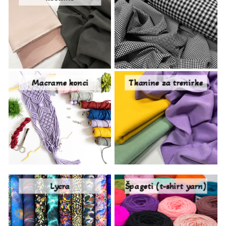
Macrame konci
Tkanine za trenirke
Lycra
Špageti (t-shirt yarn)