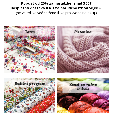
Popust od 20% za narudžbe iznad 300€
Besplatna dostava u RH za narudžbe iznad 50,00 €!
(ne vrijedi za već snižene ili za proizvode na akciji)
Tetra
Pletenina
Božićni program
Konci za ručne
radove