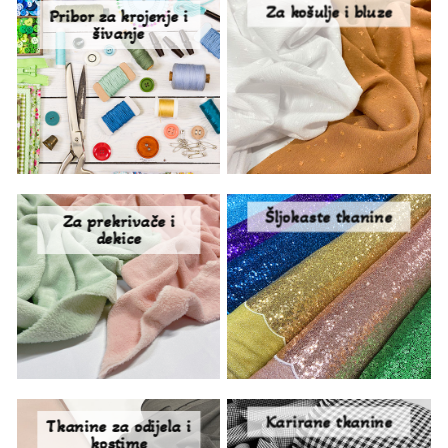
Za košulje i bluze
Pribor za krojenje i
šivanje
Šljokaste tkanine
Za prekrivače i
dekice
Karirane tkanine
Tkanine za odijela i
kostime