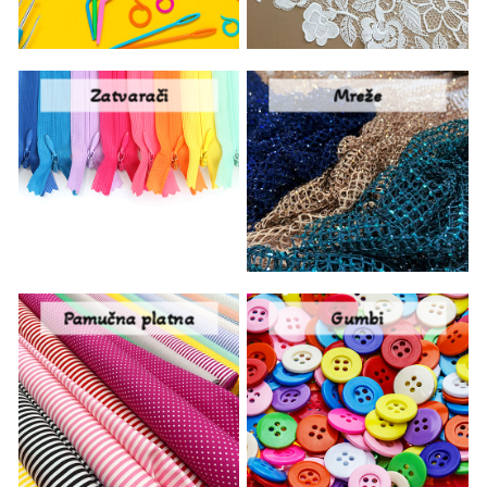
Zatvarači
Mreže
Pamučna platna
Gumbi