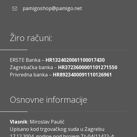
pamigoshop@pamigo.net
Žiro računi:
ERSTE Banka –
HR1324020061100017430
Zagrebačka banka –
HR3723600001101271550
Privredna banka –
HR8923400091110126961
Osnovne informacije
Vlasnik
: Miroslav Paulić
Upisano kod trgovačkog suda u Zagrebu
17.12.2004. godine pod brojem Tt-04/11422-4;