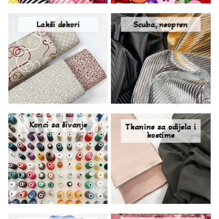
Lakši dekori
Scuba, neopren
Konci za šivanje
Tkanine za odijela i
kostime