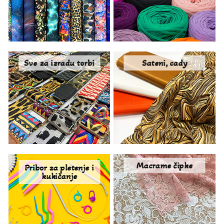
Sve za izradu torbi
Sateni, cady
Macrame čipke
Pribor za pletenje i
kukičanje