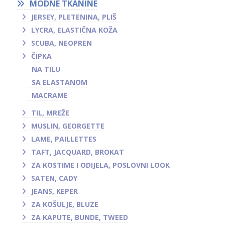
MODNE TKANINE
JERSEY, PLETENINA, PLIŠ
LYCRA, ELASTIČNA KOŽA
SCUBA, NEOPREN
ČIPKA
NA TILU
SA ELASTANOM
MACRAME
TIL, MREŽE
MUSLIN, GEORGETTE
LAME, PAILLETTES
TAFT, JACQUARD, BROKAT
ZA KOSTIME I ODIJELA, POSLOVNI LOOK
SATEN, CADY
JEANS, KEPER
ZA KOŠULJE, BLUZE
ZA KAPUTE, BUNDE, TWEED