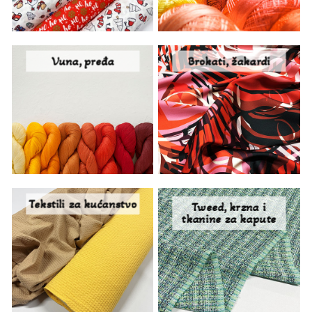
Vuna, pređa
Brokati, žakardi
Tekstili za kućanstvo
Tweed, krzna i
tkanine za kapute