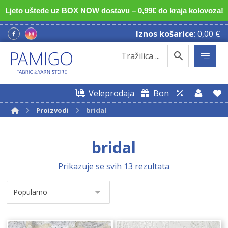
Ljeto uštede uz BOX NOW dostavu – 0,99€ do kraja kolovoza!
Iznos košarice
:
0,00
€
Veleprodaja
Bon
Proizvodi
bridal
bridal
Prikazuje se svih 13 rezultata