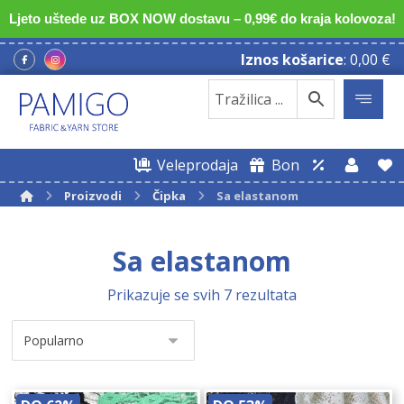
Ljeto uštede uz BOX NOW dostavu – 0,99€ do kraja kolovoza!
Iznos košarice
:
0,00
€
Veleprodaja
Bon
Proizvodi
Čipka
Sa elastanom
Sa elastanom
Prikazuje se svih 7 rezultata