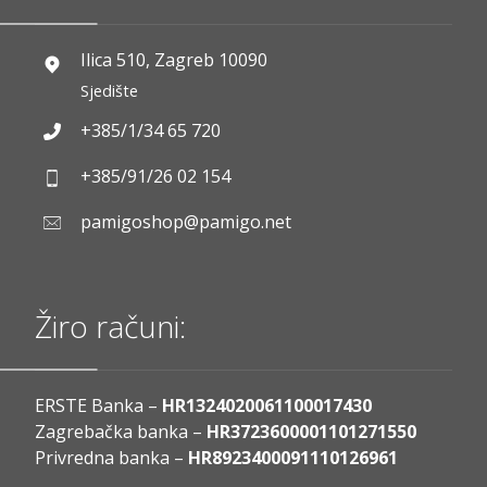
Ilica 510, Zagreb 10090
Sjedište
+385/1/34 65 720
+385/91/26 02 154
pamigoshop@pamigo.net
Žiro računi:
ERSTE Banka –
HR1324020061100017430
Zagrebačka banka –
HR3723600001101271550
Privredna banka –
HR8923400091110126961