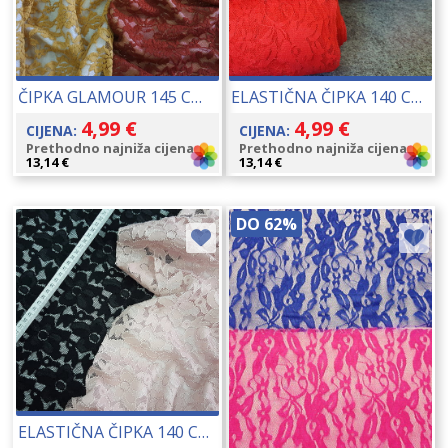
ČIPKA GLAMOUR 145 CM (0412) 17169
ELASTIČNA ČIPKA 140 CM 00330
4,99
€
4,99
€
CIJENA:
CIJENA:
Prethodno najniža cijena:
Prethodno najniža cijena:
13,14
€
13,14
€
DO 62%
ELASTIČNA ČIPKA 140 CM 17010