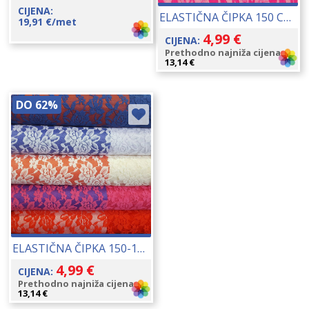
CIJENA:
ELASTIČNA ČIPKA 150 CM 16177
19,91
€
/met
4,99
€
CIJENA:
Prethodno najniža cijena:
13,14
€
DO 62%
ELASTIČNA ČIPKA 150-155 CM 16336
4,99
€
CIJENA:
Prethodno najniža cijena:
13,14
€