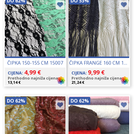
DO 62%
DO 53%
ČIPKA 150-155 CM 15007
ČIPKA FRANGE 160 CM 16216
4,99
€
9,99
€
CIJENA:
CIJENA:
Prethodno najniža cijena:
Prethodno najniža cijena:
13,14
€
21,24
€
DO 62%
DO 62%