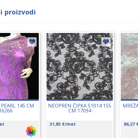
i proizvodi
A PEARL 145 CM
NEOPREN ČIPKA 51014 155
MREŽA
16266
CM 17094
et
31,85
€
/met
86,27