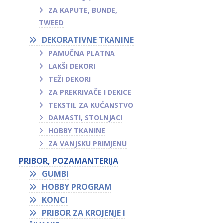
ZA KAPUTE, BUNDE,
TWEED
DEKORATIVNE TKANINE
PAMUČNA PLATNA
LAKŠI DEKORI
TEŽI DEKORI
ZA PREKRIVAČE I DEKICE
TEKSTIL ZA KUĆANSTVO
DAMASTI, STOLNJACI
HOBBY TKANINE
ZA VANJSKU PRIMJENU
PRIBOR, POZAMANTERIJA
GUMBI
HOBBY PROGRAM
KONCI
PRIBOR ZA KROJENJE I