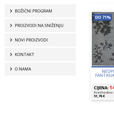
BOŽIĆNI PROGRAM
DO 71%
PROIZVODI NA SNIŽENJU
NOVI PROIZVODI
KONTAKT
O NAMA
NEOP
FANTASIA
1
CIJENA:
Prethodno n
51,76
€