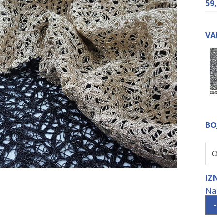
59
VA
BO
IZ
-