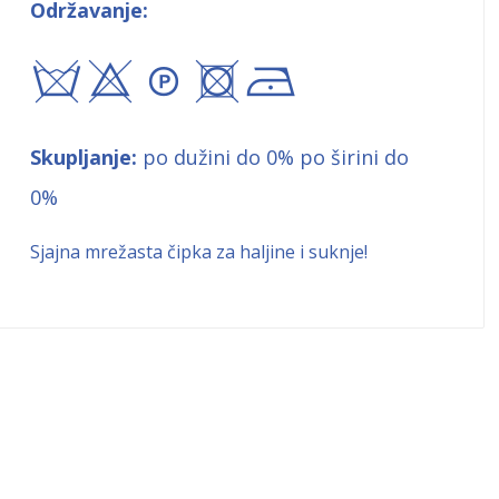
Održavanje:
sxA+!
Skupljanje:
po dužini do 0% po širini do
0%
Sjajna mrežasta čipka za haljine i suknje!