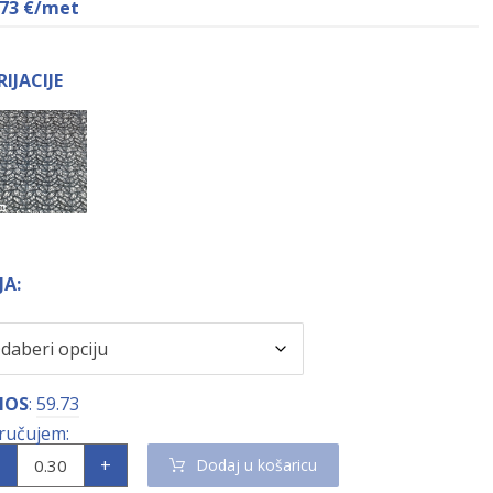
,73
€
/met
RIJACIJE
JA:
NOS
:
59.73
+
Dodaj u košaricu