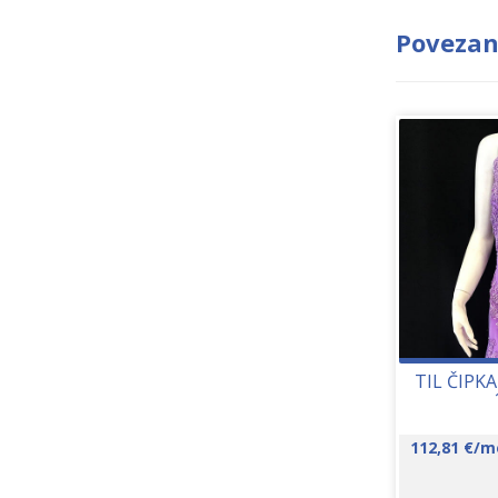
Povezan
TIL ČIPK
112,81
€
/m