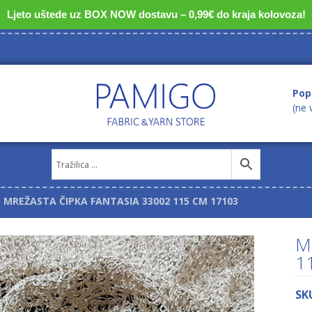
Ljeto uštede uz BOX NOW dostavu – 0,99€ do kraja kolovoza!
Pop
(ne 
MREŽASTA ČIPKA FANTASIA 33002 115 CM 17103
M
1
SK