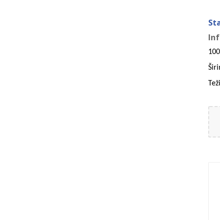
St
In
100
Šir
Tež