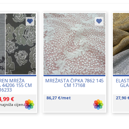
REN MREŽA
MREŽASTA ČIPKA 7862 145
ELAS
 44206 155 CM
CM 17168
GLA
16233
4,99
€
86,27
€
/met
27,90
ajniža cijena: