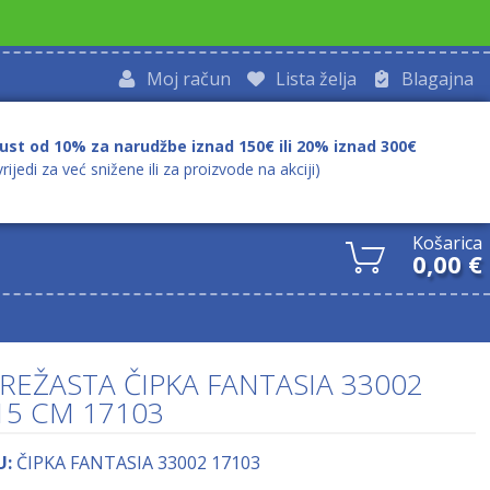
Moj račun
Lista želja
Blagajna
ust od 10% za narudžbe iznad 150€ ili 20% iznad 300€
vrijedi za već snižene ili za proizvode na akciji)
Košarica
0,00
€
REŽASTA ČIPKA FANTASIA 33002
15 CM 17103
U:
ČIPKA FANTASIA 33002 17103