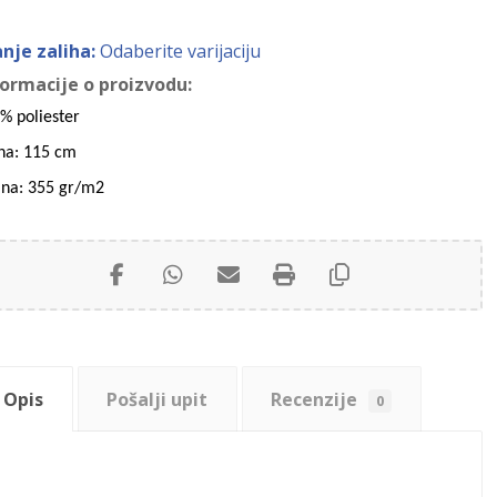
anje zaliha:
Odaberite varijaciju
formacije o proizvodu:
% poliester
ina: 115 cm
ina: 355 gr/m2
Opis
Pošalji upit
Recenzije
0