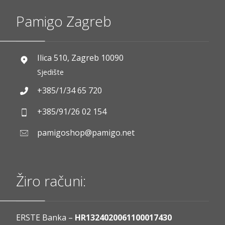
Pamigo Zagreb
Ilica 510, Zagreb 10090
Sjedište
+385/1/34 65 720
+385/91/26 02 154
pamigoshop@pamigo.net
Žiro računi:
ERSTE Banka –
HR1324020061100017430