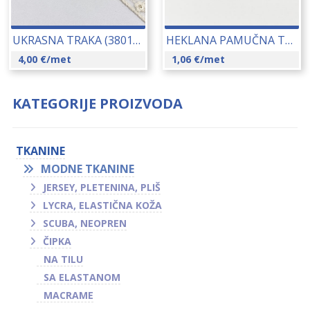
UKRASNA TRAKA (3801) CCA 40 MM 23017
HEKLANA PAMUČNA TRAKA (9510) CCA 13 MM 17272
4,00
€
/met
1,06
€
/met
KATEGORIJE PROIZVODA
TKANINE
MODNE TKANINE
JERSEY, PLETENINA, PLIŠ
LYCRA, ELASTIČNA KOŽA
SCUBA, NEOPREN
ČIPKA
NA TILU
SA ELASTANOM
MACRAME