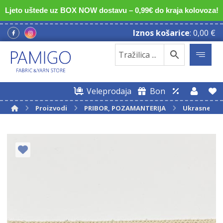
Ljeto uštede uz BOX NOW dostavu – 0,99€ do kraja kolovoza!
Iznos košarice
:
0,00
€
Veleprodaja
Bon
Proizvodi
PRIBOR, POZAMANTERIJA
Ukrasne tr