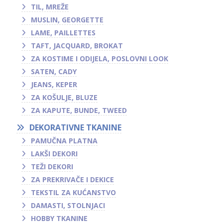
TIL, MREŽE
MUSLIN, GEORGETTE
LAME, PAILLETTES
TAFT, JACQUARD, BROKAT
ZA KOSTIME I ODIJELA, POSLOVNI LOOK
SATEN, CADY
JEANS, KEPER
ZA KOŠULJE, BLUZE
ZA KAPUTE, BUNDE, TWEED
DEKORATIVNE TKANINE
PAMUČNA PLATNA
LAKŠI DEKORI
TEŽI DEKORI
ZA PREKRIVAČE I DEKICE
TEKSTIL ZA KUĆANSTVO
DAMASTI, STOLNJACI
HOBBY TKANINE