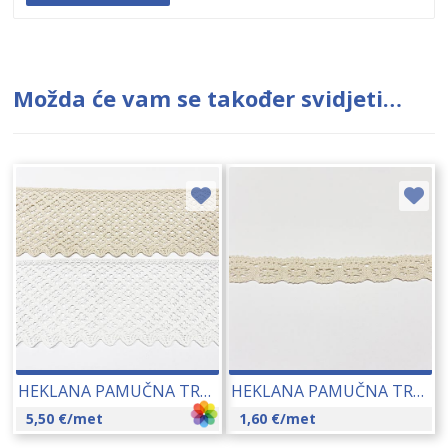
Možda će vam se također svidjeti…
HEKLANA PAMUČNA TRAKA (905) CCA 100 MM 22181
HEKLANA PAMUČNA TRAKA (8620) CCA 25 MM 22185
5,50
€
/met
1,60
€
/met