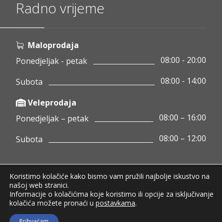
Radno vrijeme
Maloprodaja
08:00 - 20:00
Ponedjeljak - petak
08:00 - 14:00
Subota
Veleprodaja
08:00 – 16:00
Ponedjeljak – petak
08:00 – 12:00
Subota
Koristimo kolačiće kako bismo vam pružili najbolje iskustvo na
Copyright © 2020 Pamigo d.o.o.
našoj web stranici.
Informacije o kolačićima koje koristimo ili opcije za isključivanje
Pravila privatnosti
kolačića možete pronaći u
postavkama
.
Uvjeti poslovanja
Raskid ugovora
Prihvaćam