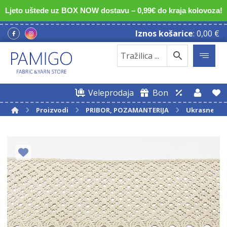
Ljeto uštede uz BOX NOW dostavu – 0,99€ do kraja kolovoza!
Iznos košarice
:
0,00
€
Veleprodaja
Bon
Proizvodi
PRIBOR, POZAMANTERIJA
Ukrasne tr