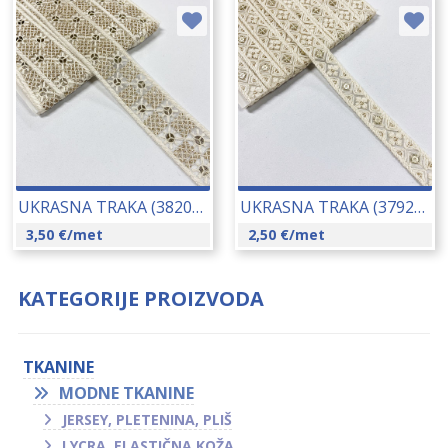
UKRASNA TRAKA (3820) CCA 35 MM 23001
UKRASNA TRAKA (3792) CCA 18 MM 23016
3,50
€
/met
2,50
€
/met
KATEGORIJE PROIZVODA
TKANINE
MODNE TKANINE
JERSEY, PLETENINA, PLIŠ
LYCRA, ELASTIČNA KOŽA