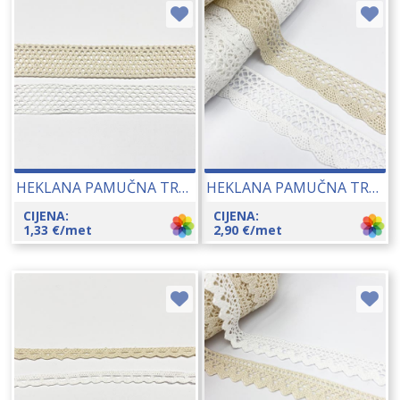
HEKLANA PAMUČNA TRAKA (238) CCA 25-30 MM 18171
HEKLANA PAMUČNA TRAKA (352) CCA 30 MM 23091
CIJENA:
CIJENA:
1,33
€
/met
2,90
€
/met