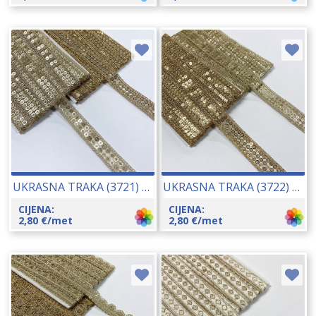
UKRASNA TRAKA (3721) CCA 25 MM 23022
UKRASNA TRAKA (3722) CCA 30 MM 23012
CIJENA:
CIJENA:
2,80
€
/met
2,80
€
/met