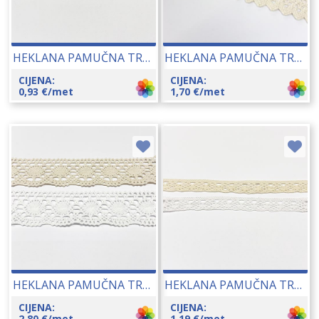
HEKLANA PAMUČNA TRAKA (400) CCA 9 MM 13299
HEKLANA PAMUČNA TRAKA (4071) CCA 18 MM 23089
CIJENA:
CIJENA:
0,93
€
/met
1,70
€
/met
HEKLANA PAMUČNA TRAKA (501) CCA 45 MM 22188
HEKLANA PAMUČNA TRAKA (511) CCA 12 MM 13296
CIJENA:
CIJENA:
2,80
€
/met
1,19
€
/met