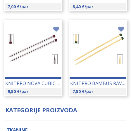
7,00
€
/par
8,40
€
/par
KNITPRO NOVA CUBICS RAVNE IGLE 6.50 MM (12302) 14201
KNITPRO BAMBUS RAVNE IGLE 4.50 MM (22358) 14183
9,50
€
/par
7,50
€
/par
KATEGORIJE PROIZVODA
TKANINE