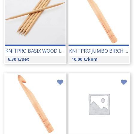
KNITPRO BASIX WOOD IGLE ZA ČARAPE 5/1 20 CM 2,5 MM (35111) 26016
KNITPRO JUMBO BIRCH CROCHET KUKICA 20,00 MM (35710) 16370
6,30
€
/set
10,00
€
/kom