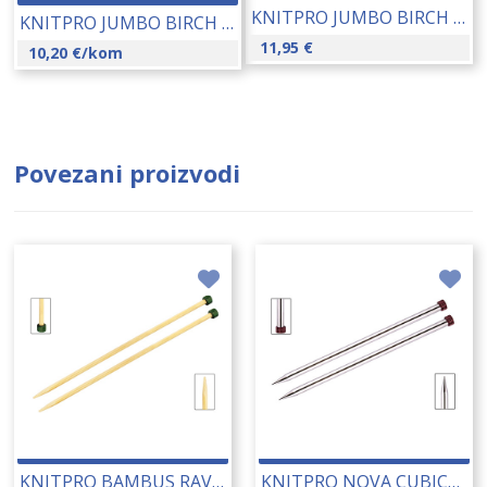
KNITPRO JUMBO BIRCH CROCHET HOOK 35 MM 16373
KNITPRO JUMBO BIRCH CROCHET KUKICA 18,00 MM (35711) 16361
11,95
€
10,20
€
/kom
Povezani proizvodi
KNITPRO BAMBUS RAVNE IGLE 2.50 MM (22353) 14179
KNITPRO NOVA CUBICS RAVNE IGLE 5.00 MM (12299) 14198