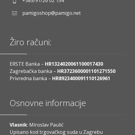
+385/91/26 02 154
pamigoshop@pamigo.net
Žiro računi:
ERSTE Banka –
HR1324020061100017430
Zagrebačka banka –
HR3723600001101271550
Privredna banka –
HR8923400091110126961
Osnovne informacije
Vlasnik
: Miroslav Paulić
Upisano kod trgovačkog suda u Zagrebu