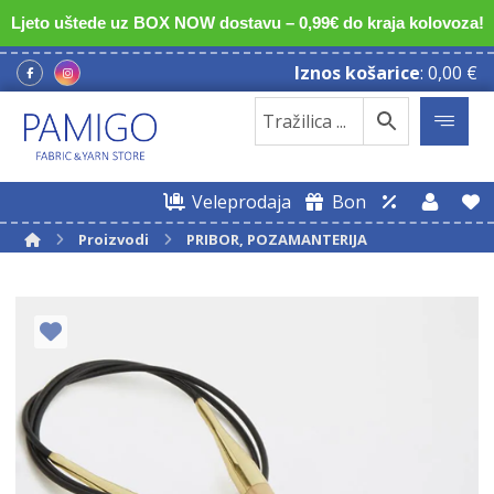
Ljeto uštede uz BOX NOW dostavu – 0,99€ do kraja kolovoza!
Iznos košarice
:
0,00
€
Veleprodaja
Bon
Proizvodi
PRIBOR, POZAMANTERIJA