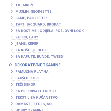
TIL, MREŽE
MUSLIN, GEORGETTE
LAME, PAILLETTES
TAFT, JACQUARD, BROKAT
ZA KOSTIME I ODIJELA, POSLOVNI LOOK
SATEN, CADY
JEANS, KEPER
ZA KOŠULJE, BLUZE
ZA KAPUTE, BUNDE, TWEED
DEKORATIVNE TKANINE
PAMUČNA PLATNA
LAKŠI DEKORI
TEŽI DEKORI
ZA PREKRIVAČE I DEKICE
TEKSTIL ZA KUĆANSTVO
DAMASTI, STOLNJACI
HOBBY TKANINE