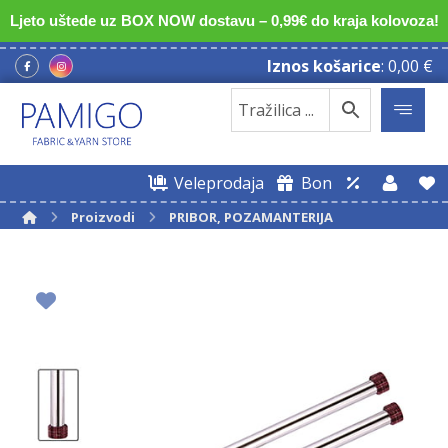
Ljeto uštede uz BOX NOW dostavu – 0,99€ do kraja kolovoza!
Iznos košarice
:
0,00
€
Veleprodaja
Bon
Proizvodi
PRIBOR, POZAMANTERIJA