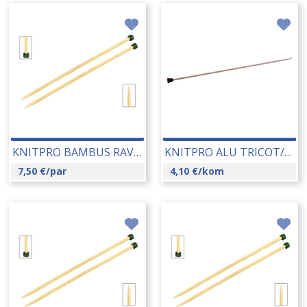
KNITPRO BAMBUS RAVNE IGLE 4.00 MM (22357) 14182
KNITPRO ALU TRICOT/AFGHAN TUNISKA KUKICA 3.00 MM (30822) 14237
7,50
€
/par
4,10
€
/kom