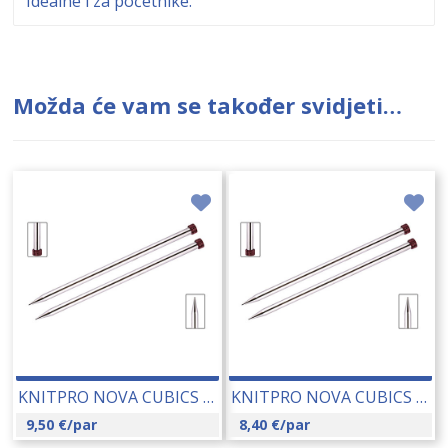
Idealne i za početnike.
Možda će vam se također svidjeti…
KNITPRO NOVA CUBICS RAVNE IGLE 6.00 MM (12301) 14200
KNITPRO NOVA CUBICS RAVNE IGLE 5.50 MM (12300) 14199
9,50
€
/par
8,40
€
/par