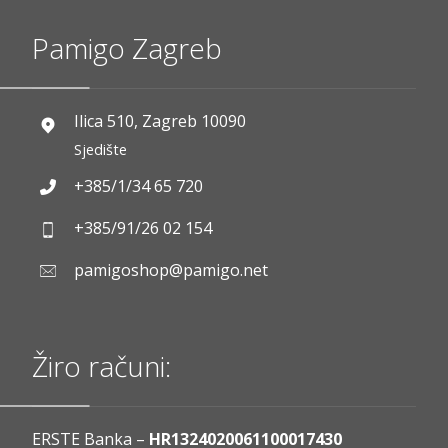
Pamigo Zagreb
Ilica 510, Zagreb 10090
Sjedište
+385/1/34 65 720
+385/91/26 02 154
pamigoshop@pamigo.net
Žiro računi:
ERSTE Banka –
HR1324020061100017430