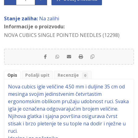
Stanje zaliha:
Na zalihi
Informacije o proizvodu:
NOVA CUBICS SINGLE POINTED NEEDLES (12298)
Opis
Pošalji upit
Recenzije
0
Nova cubics igle veličine 4.50 mm i duljine 35 cm od
mesinga svojim jedinstvenim četvrtastim
ergonomskim oblikom pružaju udobnost ruci. Svaka
igla je označena odgovarajućim brojem veličine.
Njihova glatka i sjajna površina osigurava čvrst
stisak i brzo pletenje te su tople na dodir i nježne u
ruci.