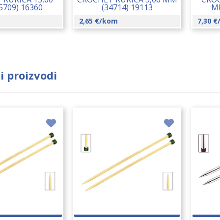
5709) 16360
(34714) 19113
MM
2,65
€
/kom
7,30
€
i proizvodi