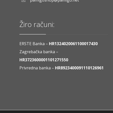
pamigoshop@pamigo.net
Žiro računi:
ERSTE Banka –
HR1324020061100017430
Zagrebačka banka –
HR3723600001101271550
Privredna banka –
HR8923400091110126961