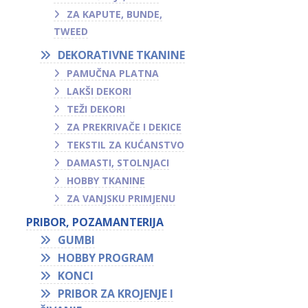
ZA KAPUTE, BUNDE,
TWEED
DEKORATIVNE TKANINE
PAMUČNA PLATNA
LAKŠI DEKORI
TEŽI DEKORI
ZA PREKRIVAČE I DEKICE
TEKSTIL ZA KUĆANSTVO
DAMASTI, STOLNJACI
HOBBY TKANINE
ZA VANJSKU PRIMJENU
PRIBOR, POZAMANTERIJA
GUMBI
HOBBY PROGRAM
KONCI
PRIBOR ZA KROJENJE I