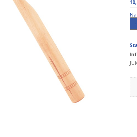
10
-
St
In
JU