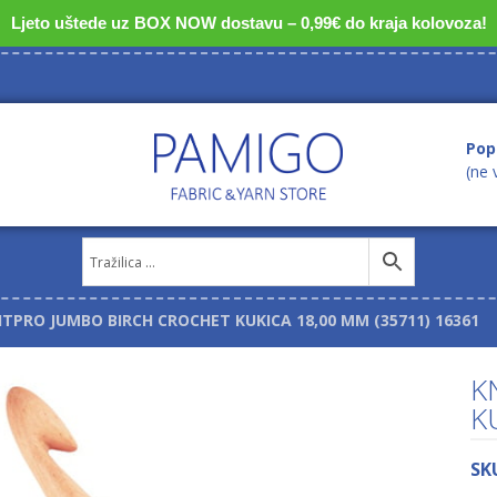
Ljeto uštede uz BOX NOW dostavu – 0,99€ do kraja kolovoza!
Pop
(ne 
ITPRO JUMBO BIRCH CROCHET KUKICA 18,00 MM (35711) 16361
K
K
SK