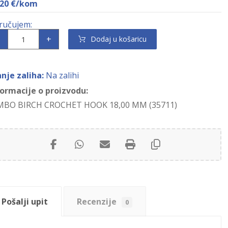
,20
€
/kom
+
Dodaj u košaricu
anje zaliha:
Na zalihi
formacije o proizvodu:
MBO BIRCH CROCHET HOOK 18,00 MM (35711)
Pošalji upit
Recenzije
0