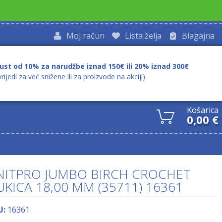
Moj račun
Lista želja
Blagajna
ust od 10% za narudžbe iznad 150€ ili 20% iznad 300€
vrijedi za već snižene ili za proizvode na akciji)
Košarica
0,00
€
NITPRO JUMBO BIRCH CROCHET
UKICA 18,00 MM (35711) 16361
U:
16361