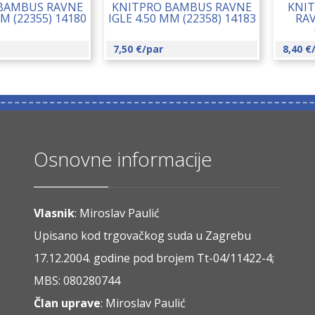
BAMBUS RAVNE
KNITPRO BAMBUS RAVNE
KNIT
MM (22355) 14180
IGLE 4.50 MM (22358) 14183
RAV
7,50
€
/par
8,40
€
Osnovne informacije
Vlasnik
: Miroslav Paulić
Upisano kod trgovačkog suda u Zagrebu
17.12.2004. godine pod brojem Tt-04/11422-4;
MBS: 080280744
Član uprave
: Miroslav Paulić