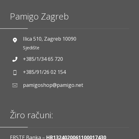
Pamigo Zagreb
Ilica 510, Zagreb 10090
Sjedište
+385/1/34 65 720
+385/91/26 02 154
pamigoshop@pamigo.net
Žiro računi:
ERSTE Banka –
HR1324020061100017430