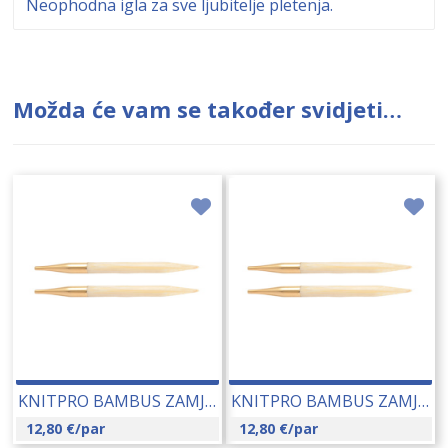
Neophodna igla za sve ljubitelje pletenja.
Možda će vam se također svidjeti…
KNITPRO BAMBUS ZAMJENJIVE IGLE 10.00 MM (22412) 14234
KNITPRO BAMBUS ZAMJENJIVE IGLE 9.00 MM (22411) 14233
12,80
€
/par
12,80
€
/par