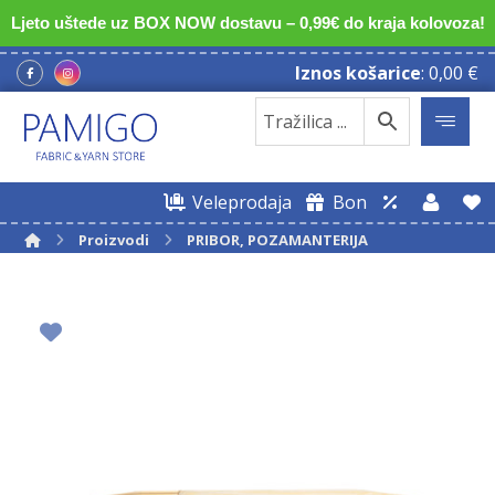
Ljeto uštede uz BOX NOW dostavu – 0,99€ do kraja kolovoza!
Iznos košarice
:
0,00
€
Veleprodaja
Bon
Proizvodi
PRIBOR, POZAMANTERIJA