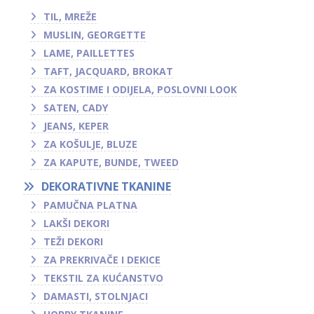
TIL, MREŽE
MUSLIN, GEORGETTE
LAME, PAILLETTES
TAFT, JACQUARD, BROKAT
ZA KOSTIME I ODIJELA, POSLOVNI LOOK
SATEN, CADY
JEANS, KEPER
ZA KOŠULJE, BLUZE
ZA KAPUTE, BUNDE, TWEED
DEKORATIVNE TKANINE
PAMUČNA PLATNA
LAKŠI DEKORI
TEŽI DEKORI
ZA PREKRIVAČE I DEKICE
TEKSTIL ZA KUĆANSTVO
DAMASTI, STOLNJACI