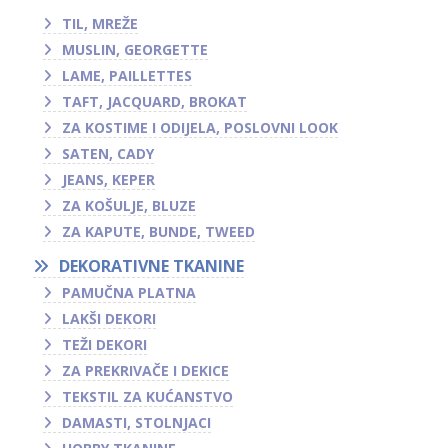
TIL, MREŽE
MUSLIN, GEORGETTE
LAME, PAILLETTES
TAFT, JACQUARD, BROKAT
ZA KOSTIME I ODIJELA, POSLOVNI LOOK
SATEN, CADY
JEANS, KEPER
ZA KOŠULJE, BLUZE
ZA KAPUTE, BUNDE, TWEED
DEKORATIVNE TKANINE
PAMUČNA PLATNA
LAKŠI DEKORI
TEŽI DEKORI
ZA PREKRIVAČE I DEKICE
TEKSTIL ZA KUĆANSTVO
DAMASTI, STOLNJACI