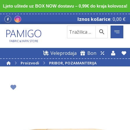
Ljeto uštede uz BOX NOW dostavu – 0,99€ do kraja kolovoza!
Iznos košarice
:
0,00
€
Veleprodaja
Bon
Proizvodi
PRIBOR, POZAMANTERIJA