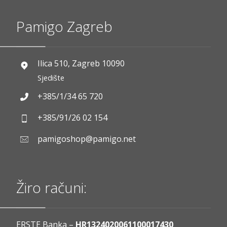
Pamigo Zagreb
Ilica 510, Zagreb 10090
Sjedište
+385/1/34 65 720
+385/91/26 02 154
pamigoshop@pamigo.net
Žiro računi:
ERSTE Banka –
HR1324020061100017430