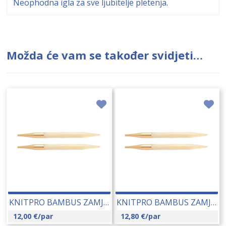
Neophodna igla za sve ljubitelje pletenja.
Možda će vam se također svidjeti…
KNITPRO BAMBUS ZAMJENJIVE IGLE 7.00 MM (22409) 14231
KNITPRO BAMBUS ZAMJENJIVE IGLE 8.00 MM (22410) 14232
12,00
€
/par
12,80
€
/par