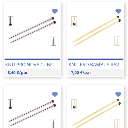
KNITPRO NOVA CUBICS RAVNE IGLE 2.00 MM (12291) 14192
KNITPRO BAMBUS RAVNE IGLE 2.00 MM (22351) 14178
8,40
€
/par
7,00
€
/par