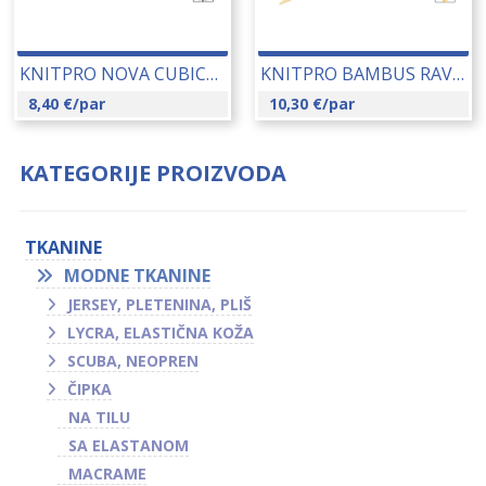
KNITPRO NOVA CUBICS RAVNE IGLE 4.50 MM (12298) 14197
KNITPRO BAMBUS RAVNE IGLE 8.00 MM (22364) 14189
8,40
€
/par
10,30
€
/par
KATEGORIJE PROIZVODA
TKANINE
MODNE TKANINE
JERSEY, PLETENINA, PLIŠ
LYCRA, ELASTIČNA KOŽA
SCUBA, NEOPREN
ČIPKA
NA TILU
SA ELASTANOM
MACRAME