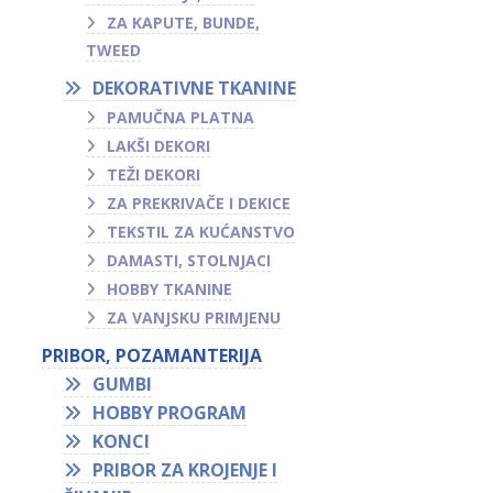
ZA KAPUTE, BUNDE,
TWEED
DEKORATIVNE TKANINE
PAMUČNA PLATNA
LAKŠI DEKORI
TEŽI DEKORI
ZA PREKRIVAČE I DEKICE
TEKSTIL ZA KUĆANSTVO
DAMASTI, STOLNJACI
HOBBY TKANINE
ZA VANJSKU PRIMJENU
PRIBOR, POZAMANTERIJA
GUMBI
HOBBY PROGRAM
KONCI
PRIBOR ZA KROJENJE I