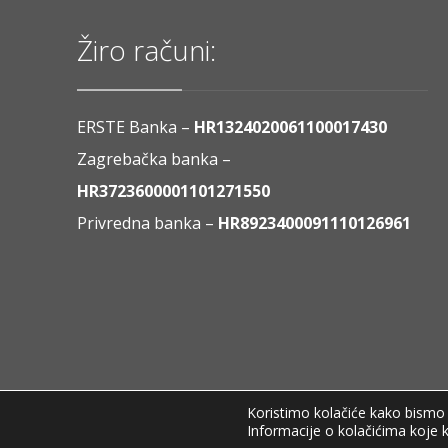
Žiro računi:
ERSTE Banka –
HR1324020061100017430
Zagrebačka banka –
HR3723600001101271550
Privredna banka –
HR8923400091110126961
Koristimo kolačiće kako bismo v
Informacije o kolačićima koje k
Copyright © 2020 Pamigo d.o.o.
Pravila privatnosti