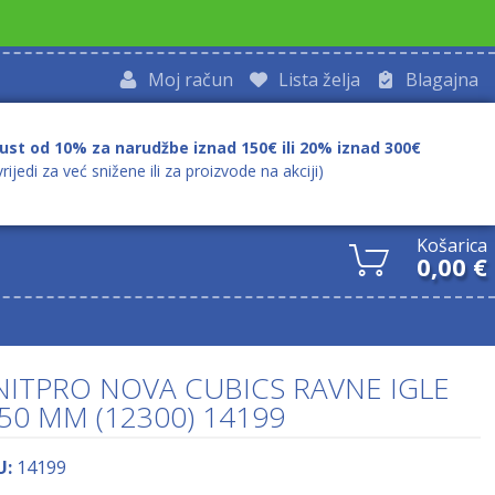
Moj račun
Lista želja
Blagajna
ust od 10% za narudžbe iznad 150€ ili 20% iznad 300€
vrijedi za već snižene ili za proizvode na akciji)
Košarica
0,00
€
NITPRO NOVA CUBICS RAVNE IGLE
.50 MM (12300) 14199
U:
14199