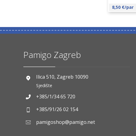
8,50
€
/par
Pamigo Zagreb
Ilica 510, Zagreb 10090
Sjedište
+385/1/34 65 720
+385/91/26 02 154
pamigoshop@pamigo.net