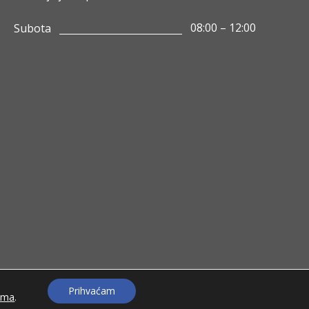
08:00 – 12:00
Subota
Prihvaćam
ama
.
Izrada web shopa:
kT dizajn