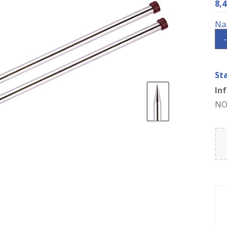
8,
-
St
In
NO