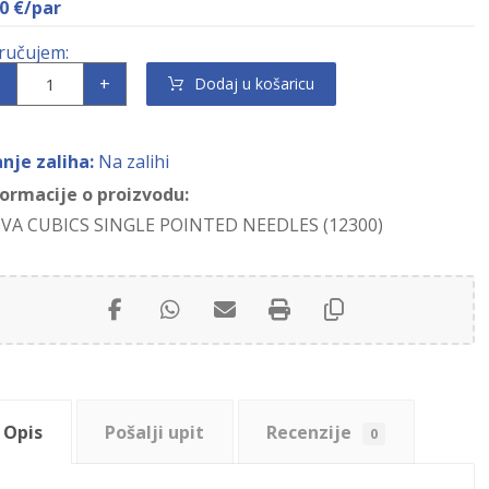
40
€
/par
+
Dodaj u košaricu
anje zaliha:
Na zalihi
formacije o proizvodu:
VA CUBICS SINGLE POINTED NEEDLES (12300)
Opis
Pošalji upit
Recenzije
0