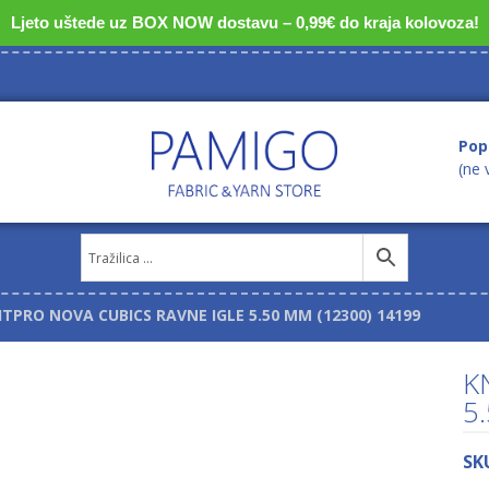
Ljeto uštede uz BOX NOW dostavu – 0,99€ do kraja kolovoza!
Pop
(ne 
ITPRO NOVA CUBICS RAVNE IGLE 5.50 MM (12300) 14199
K
5
SK