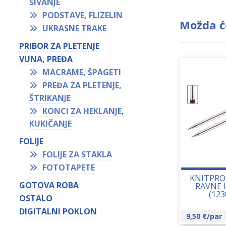
ŠIVANJE
PODSTAVE, FLIZELIN
Možda ć
UKRASNE TRAKE
PRIBOR ZA PLETENJE
VUNA, PREĐA
MACRAME, ŠPAGETI
PREĐA ZA PLETENJE,
ŠTRIKANJE
KONCI ZA HEKLANJE,
KUKIČANJE
FOLIJE
FOLIJE ZA STAKLA
FOTOTAPETE
KNITPRO
GOTOVA ROBA
RAVNE 
(123
OSTALO
DIGITALNI POKLON
9,50
€
/par