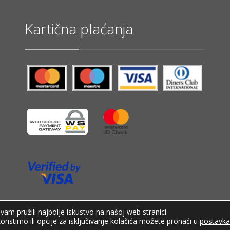
Kartična plaćanja
am pružili najbolje iskustvo na našoj web stranici.
oristimo ili opcije za isključivanje kolačića možete pronaći u
postavk
Uvjeti poslovanja
Raskid ugovora