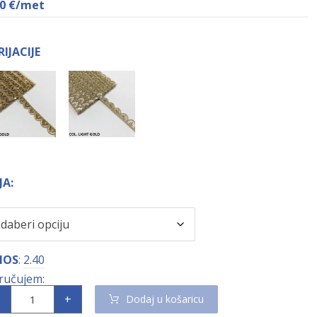
40
€
/met
RIJACIJE
JA:
NOS
:
2.40
+
Dodaj u košaricu