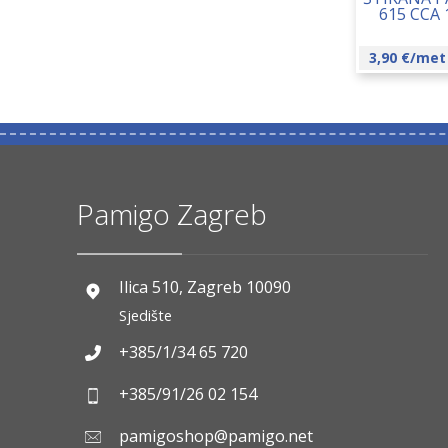
615 CCA
3,90
€
/met
Pamigo Zagreb
Ilica 510, Zagreb 10090
Sjedište
+385/1/34 65 720
+385/91/26 02 154
pamigoshop@pamigo.net