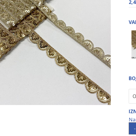
2,
VA
BO
IZ
-