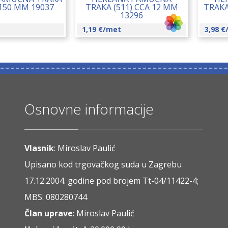
 150 MM 19037
TRAKA (511) CCA 12 MM
TRAKA
13296
1,19
€
/met
3,98
€
Osnovne informacije
Vlasnik
: Miroslav Paulić
Upisano kod trgovačkog suda u Zagrebu
17.12.2004. godine pod brojem Tt-04/11422-4;
MBS: 080280744
Član uprave
: Miroslav Paulić