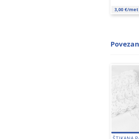
3,00
€
/met
Povezan
ŠTIKANA 