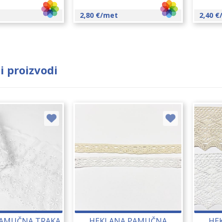
2,80
€
/met
2,40
€
i proizvodi
PAMUČNA TRAKA
HEKLANA PAMUČNA
HE