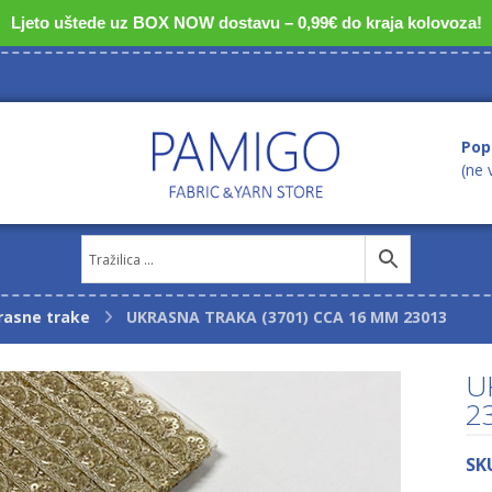
Ljeto uštede uz BOX NOW dostavu – 0,99€ do kraja kolovoza!
Pop
(ne 
rasne trake
UKRASNA TRAKA (3701) CCA 16 MM 23013
U
2
SK