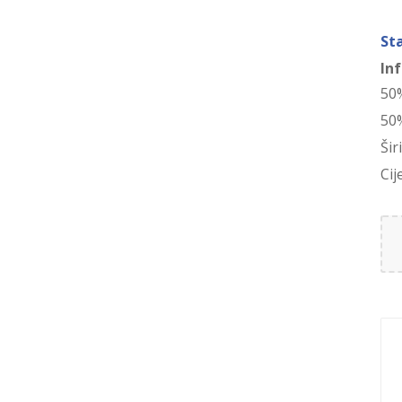
St
In
50
50%
Šir
Cij