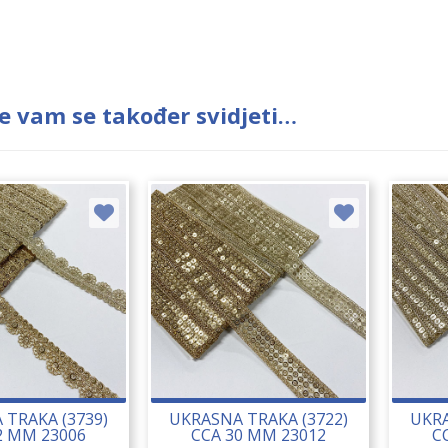
e vam se također svidjeti…
 TRAKA (3739)
UKRASNA TRAKA (3722)
UKRA
2 MM 23006
CCA 30 MM 23012
C