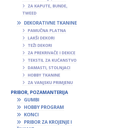
ZA KAPUTE, BUNDE,
TWEED
DEKORATIVNE TKANINE
PAMUČNA PLATNA
LAKŠI DEKORI
TEŽI DEKORI
ZA PREKRIVAČE I DEKICE
TEKSTIL ZA KUĆANSTVO
DAMASTI, STOLNJACI
HOBBY TKANINE
ZA VANJSKU PRIMJENU
PRIBOR, POZAMANTERIJA
GUMBI
HOBBY PROGRAM
KONCI
PRIBOR ZA KROJENJE I