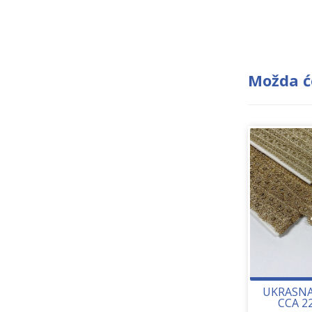
Možda ć
UKRASNA
CCA 2