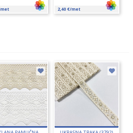
/met
2,40
€
/met
KLANA PAMUČNA
UKRASNA TRAKA (3792)