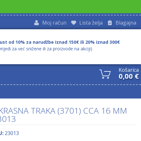
Moj račun
Lista želja
Blagajna
ust od 10% za narudžbe iznad 150€ ili 20% iznad 300€
vrijedi za već snižene ili za proizvode na akciji)
Košarica
0,00
€
KRASNA TRAKA (3701) CCA 16 MM
3013
U:
23013