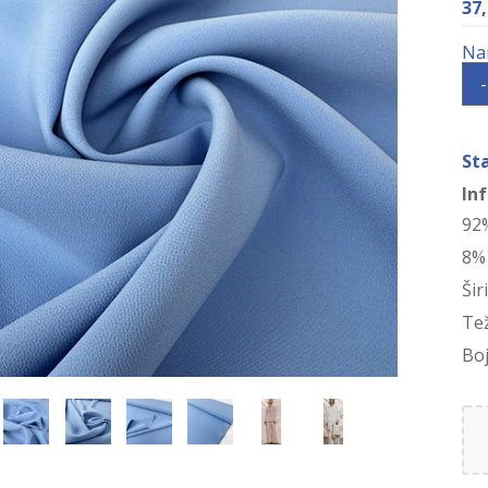
37
-
St
In
92
8%
Šir
Te
Boj