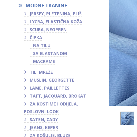
MODNE TKANINE
JERSEY, PLETENINA, PLIŠ
LYCRA, ELASTIČNA KOŽA
SCUBA, NEOPREN
ČIPKA
NA TILU
SA ELASTANOM
MACRAME
TIL, MREŽE
MUSLIN, GEORGETTE
LAME, PAILLETTES
TAFT, JACQUARD, BROKAT
ZA KOSTIME I ODIJELA,
POSLOVNI LOOK
SATEN, CADY
JEANS, KEPER
ZA KOŠULJE, BLUZE