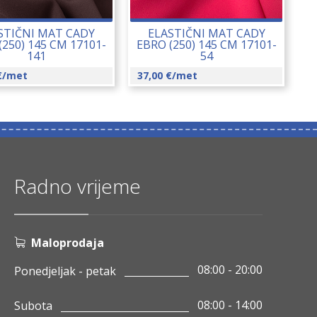
STIČNI MAT CADY
ELASTIČNI MAT CADY
(250) 145 CM 17101-
EBRO (250) 145 CM 17101-
141
54
€
/met
37,00
€
/met
Radno vrijeme
Maloprodaja
08:00 - 20:00
Ponedjeljak - petak
08:00 - 14:00
Subota