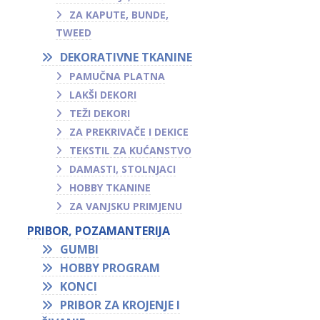
ZA KAPUTE, BUNDE,
TWEED
DEKORATIVNE TKANINE
PAMUČNA PLATNA
LAKŠI DEKORI
TEŽI DEKORI
ZA PREKRIVAČE I DEKICE
TEKSTIL ZA KUĆANSTVO
DAMASTI, STOLNJACI
HOBBY TKANINE
ZA VANJSKU PRIMJENU
PRIBOR, POZAMANTERIJA
GUMBI
HOBBY PROGRAM
KONCI
PRIBOR ZA KROJENJE I