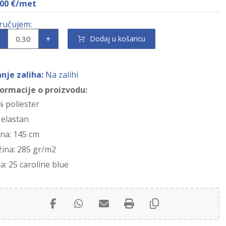
,00
€
/met
+
Dodaj u košaricu
anje zaliha:
Na zalihi
formacije o proizvodu:
% poliester
 elastan
ina: 145 cm
žina: 285 gr/m2
a: 25 caroline blue