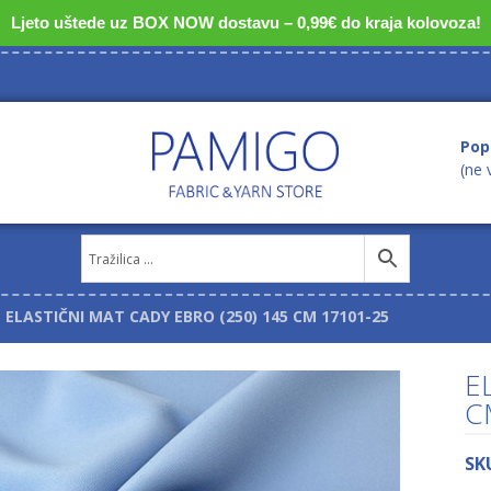
Ljeto uštede uz BOX NOW dostavu – 0,99€ do kraja kolovoza!
Pop
(ne 
ELASTIČNI MAT CADY EBRO (250) 145 CM 17101-25
E
C
SK