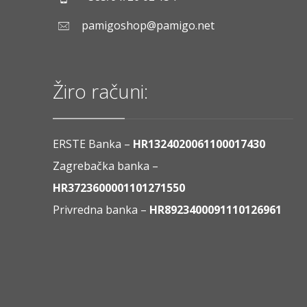
pamigoshop@pamigo.net
Žiro računi:
ERSTE Banka –
HR1324020061100017430
Zagrebačka banka –
HR3723600001101271550
Privredna banka –
HR8923400091110126961