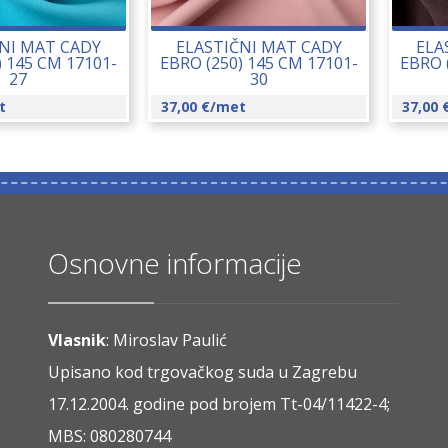
NI MAT CADY
ELASTIČNI MAT CADY
ELA
) 145 CM 17101-
EBRO (250) 145 CM 17101-
EBRO 
27
30
t
37,00
€
/met
37,00
Osnovne informacije
Vlasnik
: Miroslav Paulić
Upisano kod trgovačkog suda u Zagrebu
17.12.2004. godine pod brojem Tt-04/11422-4;
MBS: 080280744