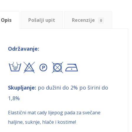
Opis
Pošalji upit
Recenzije
0
Održavanje:
txA+!
Skupljanje:
po dužini do 2% po širini do
1,8%
Elastični mat cady lijepog pada za svečane
haljine, suknje, hlače i kostime!