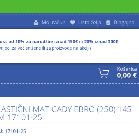
Moj račun
Lista želja
Blagajna
ust od 10% za narudžbe iznad 150€ ili 20% iznad 300€
vrijedi za već snižene ili za proizvode na akciji)
Košarica
0,00
€
LASTIČNI MAT CADY EBRO (250) 145
M 17101-25
U:
17101-25