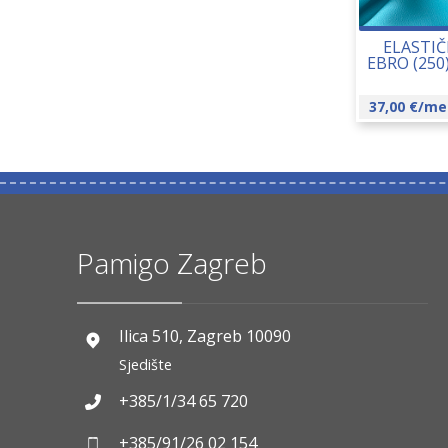
ELASTIČ
EBRO (250
37,00
€
/me
Pamigo Zagreb
Ilica 510, Zagreb 10090
Sjedište
+385/1/34 65 720
+385/91/26 02 154