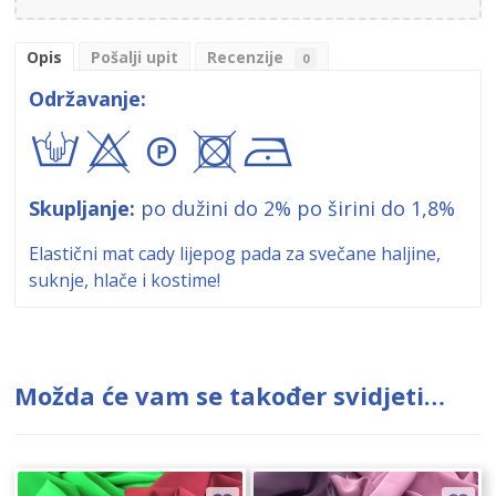
Opis
Pošalji upit
Recenzije
0
Održavanje:
txA+!
Skupljanje:
po dužini do 2% po širini do 1,8%
Elastični mat cady lijepog pada za svečane haljine,
suknje, hlače i kostime!
Možda će vam se također svidjeti…