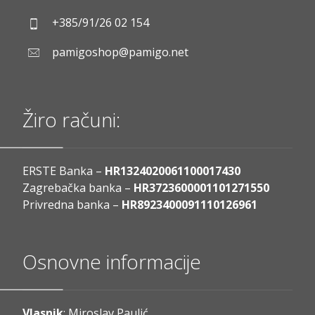
+385/91/26 02 154
pamigoshop@pamigo.net
Žiro računi:
ERSTE Banka –
HR1324020061100017430
Zagrebačka banka –
HR3723600001101271550
Privredna banka –
HR8923400091110126961
Osnovne informacije
Vlasnik
: Miroslav Paulić