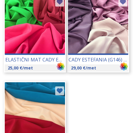
ELASTIČNI MAT CADY ELEGANCE 145 CM 23045
CADY ESTEFANIA (G146) 140 CM 01830
25,00
€
/met
29,00
€
/met