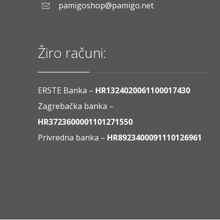
pamigoshop@pamigo.net
Žiro računi:
ERSTE Banka –
HR1324020061100017430
Zagrebačka banka –
HR3723600001101271550
Privredna banka –
HR8923400091110126961