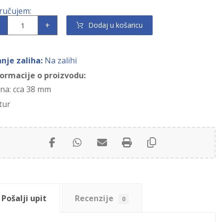
+
Dodaj u košaricu
anje zaliha:
Na zalihi
formacije o proizvodu:
ina: cca 38 mm
tur
Pošalji upit
Recenzije
0