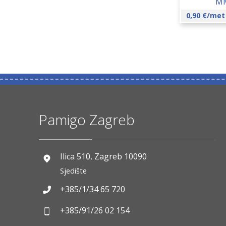
MM
0,90
€
/met
Pamigo Zagreb
Ilica 510, Zagreb 10090
Sjedište
+385/1/34 65 720
+385/91/26 02 154