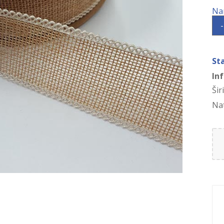
-
St
In
Šir
Na