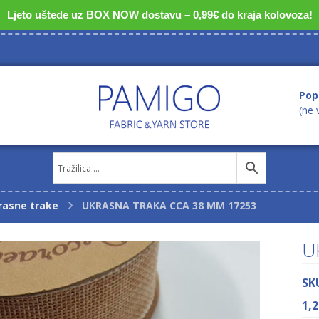
Ljeto uštede uz BOX NOW dostavu – 0,99€ do kraja kolovoza!
Pop
(ne 
rasne trake
UKRASNA TRAKA CCA 38 MM 17253
U
SK
1,