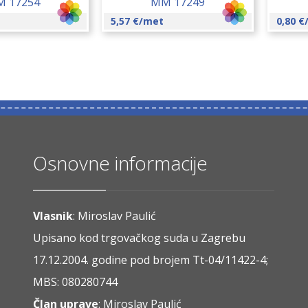
 17254
MM 17249
5,57
€
/met
0,80
€
Osnovne informacije
Vlasnik
: Miroslav Paulić
Upisano kod trgovačkog suda u Zagrebu
17.12.2004. godine pod brojem Tt-04/11422-4;
MBS: 080280744
Član uprave
: Miroslav Paulić