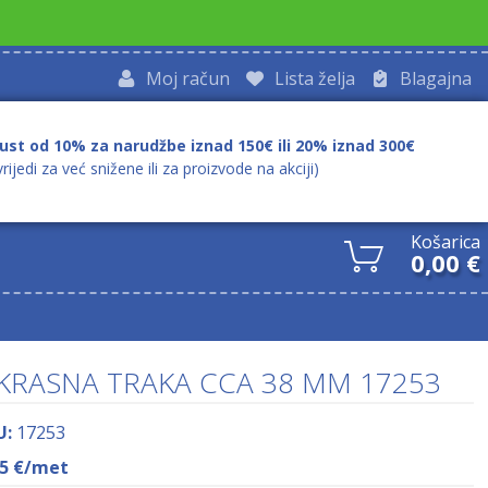
Moj račun
Lista želja
Blagajna
ust od 10% za narudžbe iznad 150€ ili 20% iznad 300€
vrijedi za već snižene ili za proizvode na akciji)
Košarica
0,00
€
KRASNA TRAKA CCA 38 MM 17253
U:
17253
25
€
/met