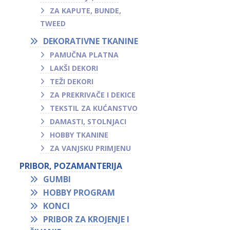
ZA KAPUTE, BUNDE,
TWEED
DEKORATIVNE TKANINE
PAMUČNA PLATNA
LAKŠI DEKORI
TEŽI DEKORI
ZA PREKRIVAČE I DEKICE
TEKSTIL ZA KUĆANSTVO
DAMASTI, STOLNJACI
HOBBY TKANINE
ZA VANJSKU PRIMJENU
PRIBOR, POZAMANTERIJA
GUMBI
HOBBY PROGRAM
KONCI
PRIBOR ZA KROJENJE I