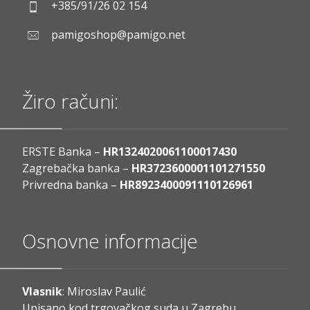
+385/91/26 02 154
pamigoshop@pamigo.net
Žiro računi:
ERSTE Banka –
HR1324020061100017430
Zagrebačka banka –
HR3723600001101271550
Privredna banka –
HR8923400091110126961
Osnovne informacije
Vlasnik
: Miroslav Paulić
Upisano kod trgovačkog suda u Zagrebu