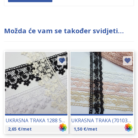
Možda će vam se također svidjeti…
UKRASNA TRAKA 1288 50 MM 17261
UKRASNA TRAKA (70103) 25 MM 17260
2,65
€
/met
1,50
€
/met