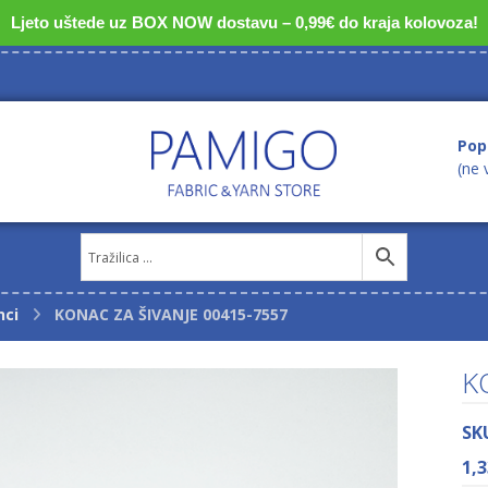
Ljeto uštede uz BOX NOW dostavu – 0,99€ do kraja kolovoza!
Pop
(ne 
nci
KONAC ZA ŠIVANJE 00415-7557
K
SK
1,