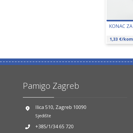
KONAC ZA 
1,33
€
/kom
Pamigo Zagreb
Ilica 510, Zagreb 10090
Sjedište
+385/1/34 65 720