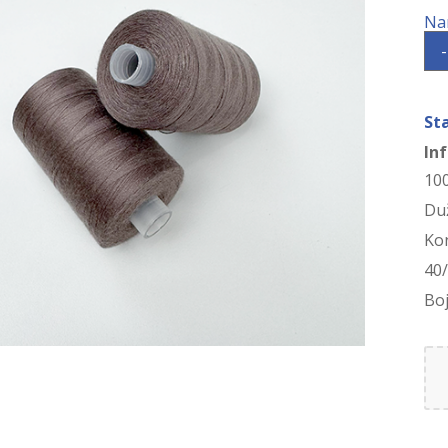
-
St
In
10
Duž
Ko
40
Boj