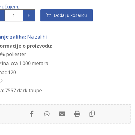
+
Dodaj u košaricu
anje zaliha:
Na zalihi
formacije o proizvodu:
0% poliester
ina: cca 1.000 metara
nac 120
/2
a: 7557 dark taupe