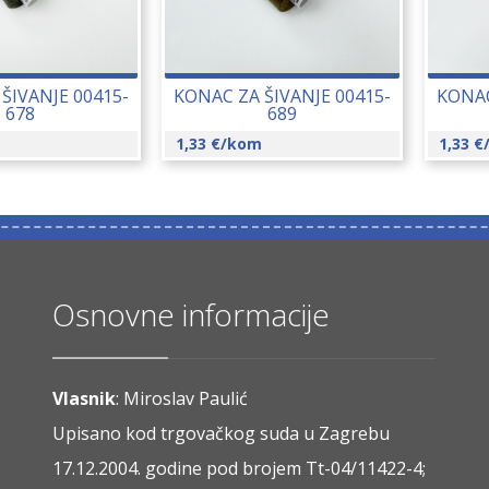
ŠIVANJE 00415-
KONAC ZA ŠIVANJE 00415-
KONAC
678
689
1,33
€
/kom
1,33
€
Osnovne informacije
Vlasnik
: Miroslav Paulić
Upisano kod trgovačkog suda u Zagrebu
17.12.2004. godine pod brojem Tt-04/11422-4;