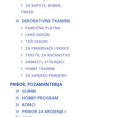
ZA KAPUTE, BUNDE,
TWEED
DEKORATIVNE TKANINE
PAMUČNA PLATNA
LAKŠI DEKORI
TEŽI DEKORI
ZA PREKRIVAČE I DEKICE
TEKSTIL ZA KUĆANSTVO
DAMASTI, STOLNJACI
HOBBY TKANINE
ZA VANJSKU PRIMJENU
PRIBOR, POZAMANTERIJA
GUMBI
HOBBY PROGRAM
KONCI
PRIBOR ZA KROJENJE I