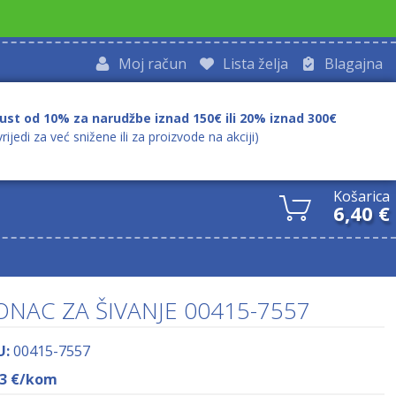
Moj račun
Lista želja
Blagajna
ust od 10% za narudžbe iznad 150€ ili 20% iznad 300€
vrijedi za već snižene ili za proizvode na akciji)
Košarica
6,40
€
ONAC ZA ŠIVANJE 00415-7557
U:
00415-7557
33
€
/kom