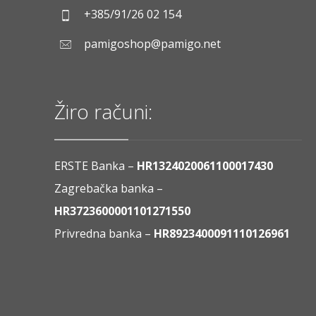
+385/91/26 02 154
pamigoshop@pamigo.net
Žiro računi:
ERSTE Banka –
HR1324020061100017430
Zagrebačka banka –
HR3723600001101271550
Privredna banka –
HR8923400091110126961