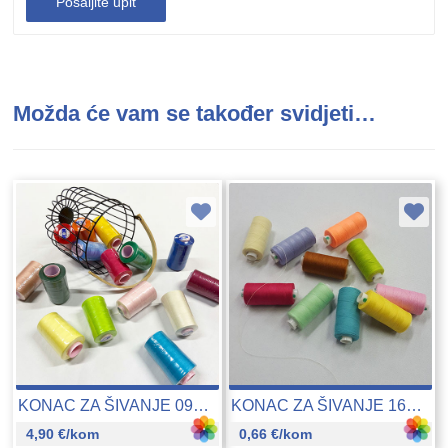
Možda će vam se također svidjeti…
KONAC ZA ŠIVANJE 09369
KONAC ZA ŠIVANJE 16213
4,90
€
/kom
0,66
€
/kom