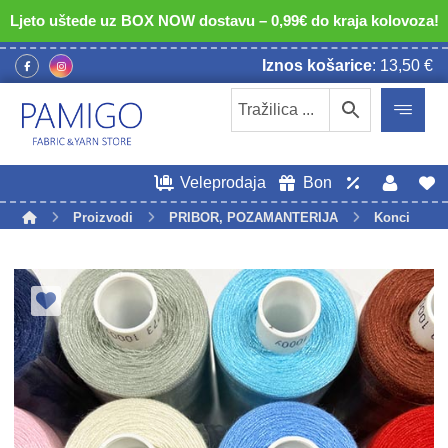
Ljeto uštede uz BOX NOW dostavu – 0,99€ do kraja kolovoza!
Iznos košarice
:
13,50
€
Veleprodaja
Bon
Proizvodi
PRIBOR, POZAMANTERIJA
Konci