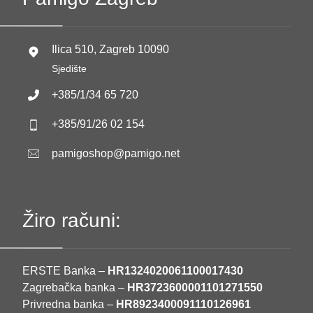
Ilica 510, Zagreb 10090
Sjedište
+385/1/34 65 720
+385/91/26 02 154
pamigoshop@pamigo.net
Žiro računi:
ERSTE Banka –
HR1324020061100017430
Zagrebačka banka –
HR3723600001101271550
Privredna banka –
HR8923400091110126961