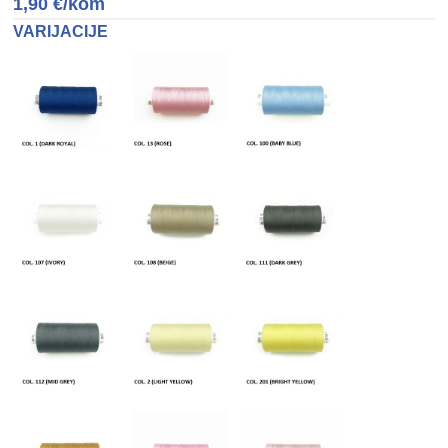
1,90
€
/kom
VARIJACIJE