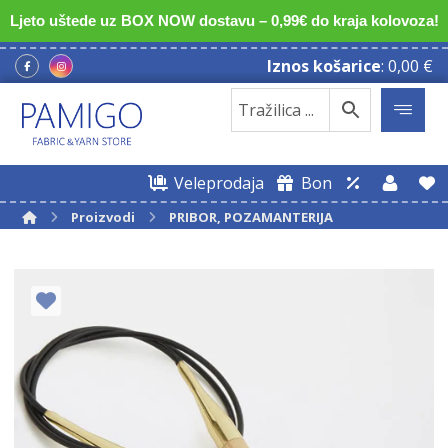
Ljeto uštede uz BOX NOW dostavu – 0,99€ do kraja kolovoza!
Iznos košarice
:
0,00
€
Veleprodaja
Bon
Proizvodi
PRIBOR, POZAMANTERIJA