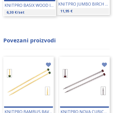
KNITPRO JUMBO BIRCH CROCHET HOOK 35 MM 16373
KNITPRO BASIX WOOD IGLE ZA ČARAPE 5/1 20 CM 2,5 MM (35111) 26016
11,95
€
6,30
€
/set
Povezani proizvodi
KNITPRO BAMBUS RAVNE IGLE 4.00 MM (22357) 14182
KNITPRO NOVA CUBICS RAVNE IGLE 2.50 MM (12292) 14193