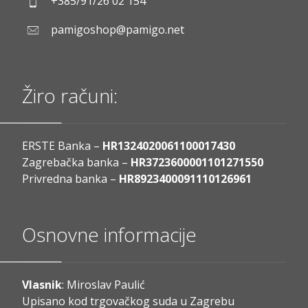
+385/91/26 02 154
pamigoshop@pamigo.net
Žiro računi:
ERSTE Banka –
HR1324020061100017430
Zagrebačka banka –
HR3723600001101271550
Privredna banka –
HR8923400091110126961
Osnovne informacije
Vlasnik
: Miroslav Paulić
Upisano kod trgovačkog suda u Zagrebu