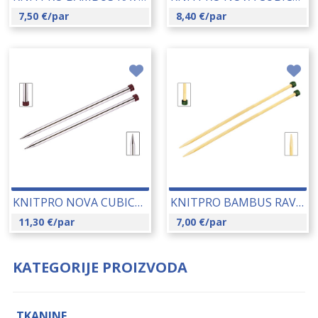
7,50
€
/par
8,40
€
/par
KNITPRO NOVA CUBICS RAVNE IGLE 3.00 MM (12293) 14194
KNITPRO BAMBUS RAVNE IGLE 2.50 MM (22353) 14179
11,30
€
/par
7,00
€
/par
KATEGORIJE PROIZVODA
TKANINE