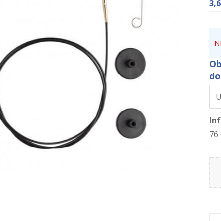
3,
N
Ob
do
In
76