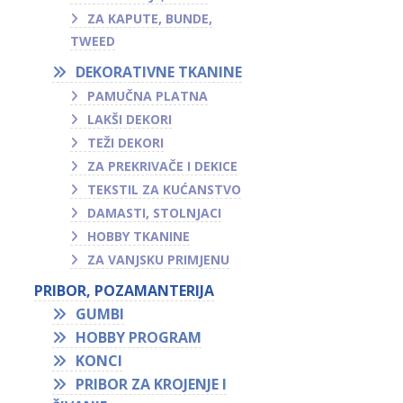
ZA KAPUTE, BUNDE,
TWEED
DEKORATIVNE TKANINE
PAMUČNA PLATNA
LAKŠI DEKORI
TEŽI DEKORI
ZA PREKRIVAČE I DEKICE
TEKSTIL ZA KUĆANSTVO
DAMASTI, STOLNJACI
HOBBY TKANINE
ZA VANJSKU PRIMJENU
PRIBOR, POZAMANTERIJA
GUMBI
HOBBY PROGRAM
KONCI
PRIBOR ZA KROJENJE I