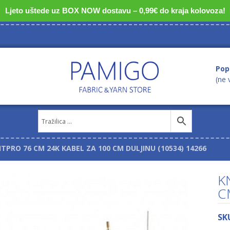
Ljeto uštede uz BOX NOW dostavu – 0,99€ do kraja kolovoza!
Pop
(ne 
ITPRO 76 CM 24K KABEL ZA 100 CM DULJINU (10534) 14266
K
C
SK