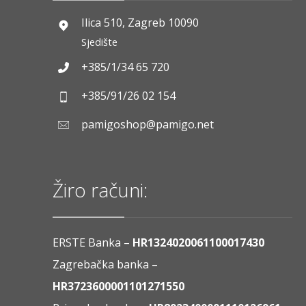
Ilica 510, Zagreb 10090
Sjedište
+385/1/34 65 720
+385/91/26 02 154
pamigoshop@pamigo.net
Žiro računi:
ERSTE Banka –
HR1324020061100017430
Zagrebačka banka –
HR3723600001101271550