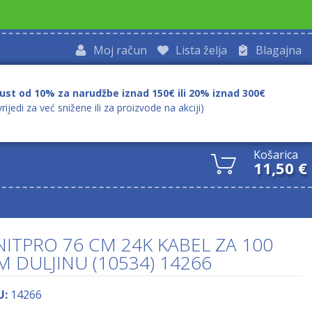
Moj račun
Lista želja
Blagajna
ust od 10% za narudžbe iznad 150€ ili 20% iznad 300€
vrijedi za već snižene ili za proizvode na akciji)
Košarica
11,50
€
NITPRO 76 CM 24K KABEL ZA 100
M DULJINU (10534) 14266
U:
14266