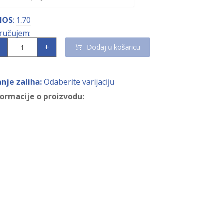
NOS
:
1.70
+
Dodaj u košaricu
anje zaliha:
Odaberite varijaciju
formacije o proizvodu: