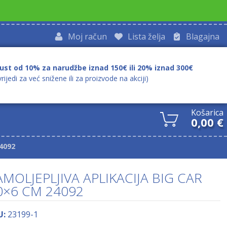
Moj račun
Lista želja
Blagajna
ust od 10% za narudžbe iznad 150€ ili 20% iznad 300€
vrijedi za već snižene ili za proizvode na akciji)
Košarica
0,00
€
4092
AMOLJEPLJIVA APLIKACIJA BIG CAR
0×6 CM 24092
U:
23199-1