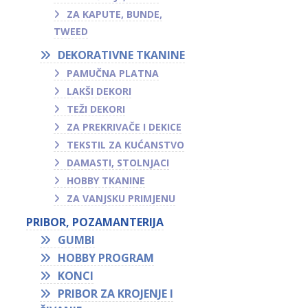
ZA KAPUTE, BUNDE,
TWEED
DEKORATIVNE TKANINE
PAMUČNA PLATNA
LAKŠI DEKORI
TEŽI DEKORI
ZA PREKRIVAČE I DEKICE
TEKSTIL ZA KUĆANSTVO
DAMASTI, STOLNJACI
HOBBY TKANINE
ZA VANJSKU PRIMJENU
PRIBOR, POZAMANTERIJA
GUMBI
HOBBY PROGRAM
KONCI
PRIBOR ZA KROJENJE I