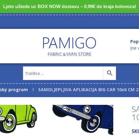
Ljeto uštede uz BOX NOW dostavu – 0,99€ do kraja kolovoza!
Pop
(ne 
bby program
SAMOLJEPLJIVA APLIKACIJA BIG CAR 10x6 CM 2
S
1
SK