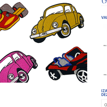
1,
VA
IZ
DE