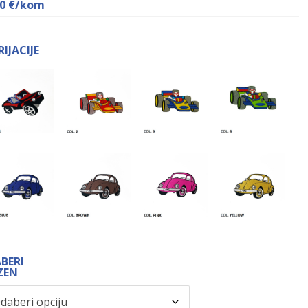
70
€
/kom
RIJACIJE
ABERI
ZEN