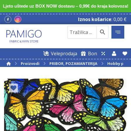
Ljeto uštede uz BOX NOW dostavu – 0,99€ do kraja kolovoza!
Iznos košarice
:
0,00
€
Veleprodaja
Bon
Proizvodi
PRIBOR, POZAMANTERIJA
Hobby pro