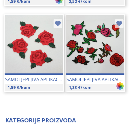
1,59
€
/kom
2,52
€
/kom
SAMOLJEPLJIVA APLIKACIJA RUŽA 4×5 CM 17184
SAMOLJEPLJIVA APLIKACIJA RUŽA 17258
1,59
€
/kom
1,33
€
/kom
KATEGORIJE PROIZVODA