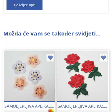
Možda će vam se također svidjeti…
SAMOLJEPLJIVA APLIKACIJA CVIJET 5×5 CM 17191
SAMOLJEPLJIVA APLIKACIJA RUŽA 8×5 CM 17185