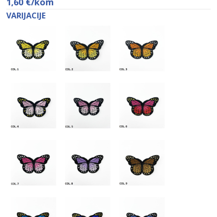
1,60
€
/kom
VARIJACIJE