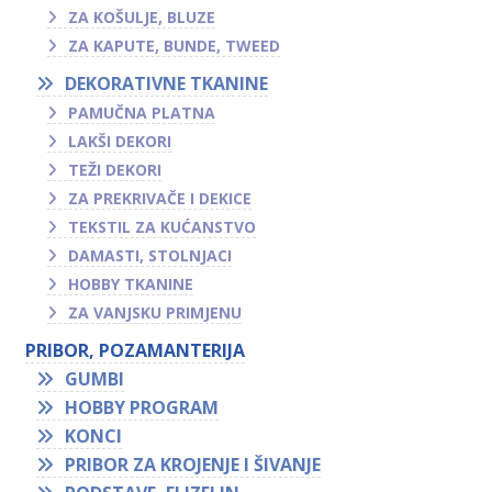
ZA KOŠULJE, BLUZE
ZA KAPUTE, BUNDE, TWEED
DEKORATIVNE TKANINE
PAMUČNA PLATNA
LAKŠI DEKORI
TEŽI DEKORI
ZA PREKRIVAČE I DEKICE
TEKSTIL ZA KUĆANSTVO
DAMASTI, STOLNJACI
HOBBY TKANINE
ZA VANJSKU PRIMJENU
PRIBOR, POZAMANTERIJA
GUMBI
HOBBY PROGRAM
KONCI
PRIBOR ZA KROJENJE I ŠIVANJE