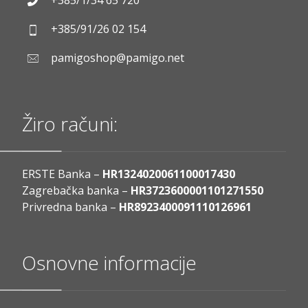
+385/1/34 65 720
+385/91/26 02 154
pamigoshop@pamigo.net
Žiro računi:
ERSTE Banka –
HR1324020061100017430
Zagrebačka banka –
HR3723600001101271550
Privredna banka –
HR8923400091110126961
Osnovne informacije