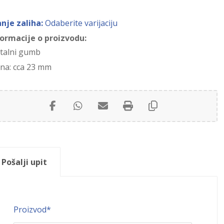
anje zaliha:
Odaberite varijaciju
formacije o proizvodu:
talni gumb
ina: cca 23 mm
Pošalji upit
Proizvod
*