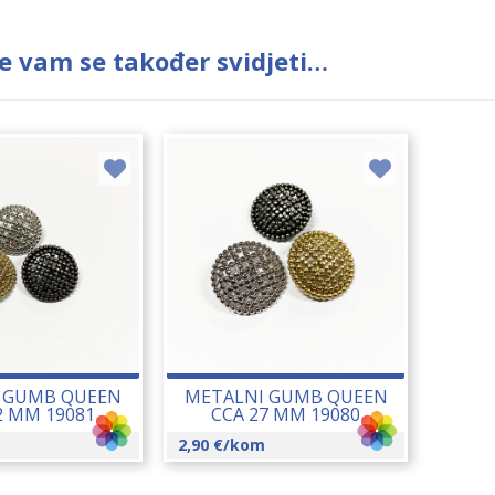
e vam se također svidjeti…
 GUMB QUEEN
METALNI GUMB QUEEN
2 MM 19081
CCA 27 MM 19080
2,90
€
/kom