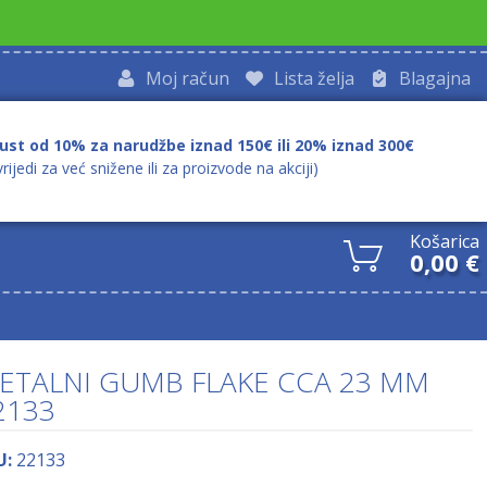
Moj račun
Lista želja
Blagajna
ust od 10% za narudžbe iznad 150€ ili 20% iznad 300€
vrijedi za već snižene ili za proizvode na akciji)
Košarica
0,00
€
ETALNI GUMB FLAKE CCA 23 MM
2133
U:
22133