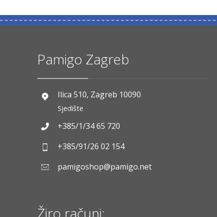
Pamigo Zagreb
Ilica 510, Zagreb 10090
Sjedište
+385/1/34 65 720
+385/91/26 02 154
pamigoshop@pamigo.net
Žiro računi: