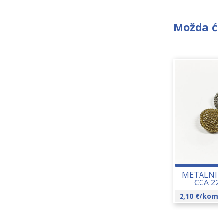
Možda ć
METALNI
CCA 2
2,10
€
/kom