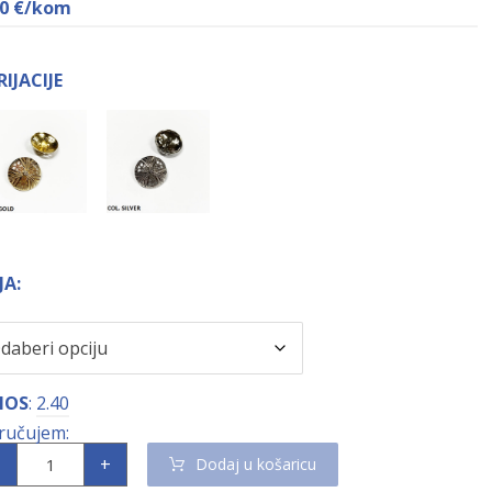
40
€
/kom
RIJACIJE
JA:
NOS
:
2.40
+
Dodaj u košaricu