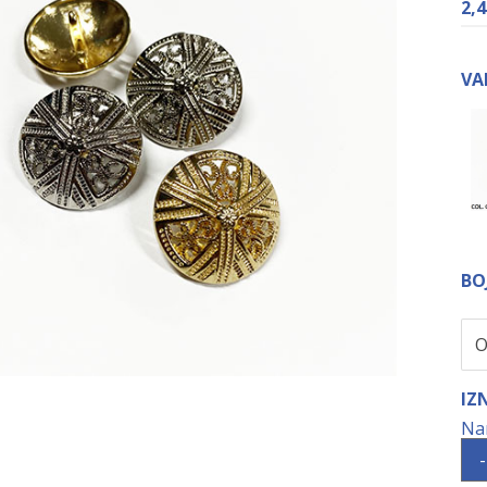
2,
VA
BO
IZ
-