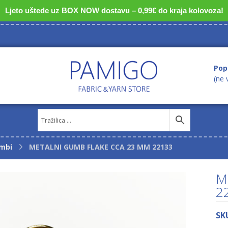
Ljeto uštede uz BOX NOW dostavu – 0,99€ do kraja kolovoza!
Pop
(ne 
mbi
METALNI GUMB FLAKE CCA 23 MM 22133
M
2
SK