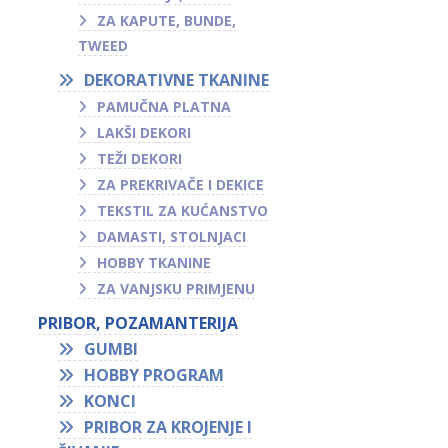
ZA KAPUTE, BUNDE,
TWEED
DEKORATIVNE TKANINE
PAMUČNA PLATNA
LAKŠI DEKORI
TEŽI DEKORI
ZA PREKRIVAČE I DEKICE
TEKSTIL ZA KUĆANSTVO
DAMASTI, STOLNJACI
HOBBY TKANINE
ZA VANJSKU PRIMJENU
PRIBOR, POZAMANTERIJA
GUMBI
HOBBY PROGRAM
KONCI
PRIBOR ZA KROJENJE I