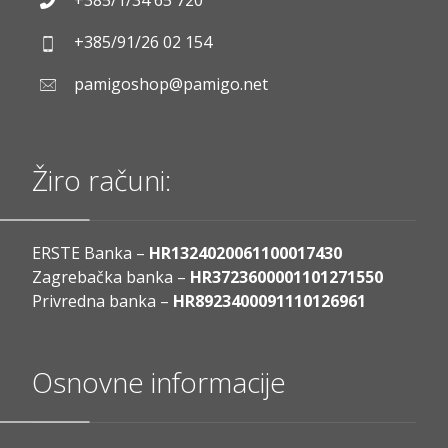
+385/1/34 65 720
+385/91/26 02 154
pamigoshop@pamigo.net
Žiro računi:
ERSTE Banka –
HR1324020061100017430
Zagrebačka banka –
HR3723600001101271550
Privredna banka –
HR8923400091110126961
Osnovne informacije