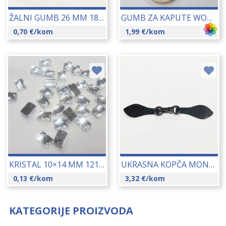
ŽALNI GUMB 26 MM 18175
GUMB ZA KAPUTE WOODY 46 MM 17300
0,70
€
/kom
1,99
€
/kom
KRISTAL 10×14 MM 12149
UKRASNA KOPČA MONTGOMERY 18194
0,13
€
/kom
3,32
€
/kom
KATEGORIJE PROIZVODA