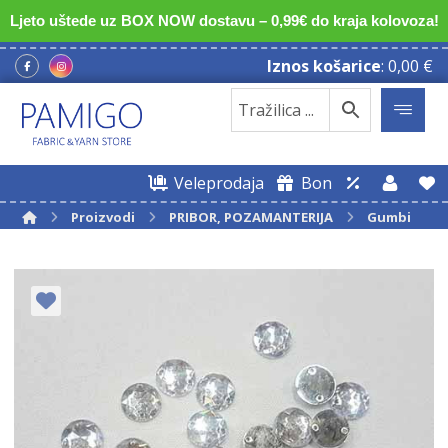
Ljeto uštede uz BOX NOW dostavu – 0,99€ do kraja kolovoza!
Iznos košarice
:
0,00
€
Veleprodaja
Bon
Proizvodi
PRIBOR, POZAMANTERIJA
Gumbi