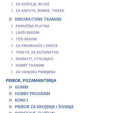
ZA KOŠULJE, BLUZE
ZA KAPUTE, BUNDE, TWEED
DEKORATIVNE TKANINE
PAMUČNA PLATNA
LAKŠI DEKORI
TEŽI DEKORI
ZA PREKRIVAČE I DEKICE
TEKSTIL ZA KUĆANSTVO
DAMASTI, STOLNJACI
HOBBY TKANINE
ZA VANJSKU PRIMJENU
PRIBOR, POZAMANTERIJA
GUMBI
HOBBY PROGRAM
KONCI
PRIBOR ZA KROJENJE I ŠIVANJE