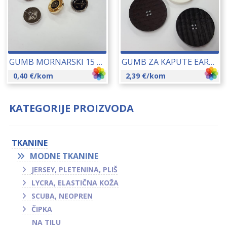
GUMB MORNARSKI 15 MM 15172
GUMB ZA KAPUTE EARTH 50 MM 17302
0,40
€
/kom
2,39
€
/kom
KATEGORIJE PROIZVODA
TKANINE
MODNE TKANINE
JERSEY, PLETENINA, PLIŠ
LYCRA, ELASTIČNA KOŽA
SCUBA, NEOPREN
ČIPKA
NA TILU