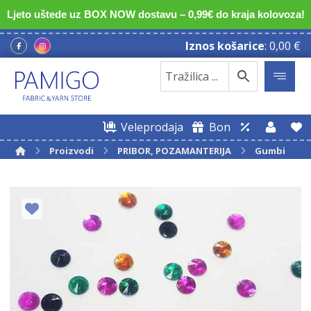
Ljeto uštede uz BOX NOW dostavu – 0,99€ do kraja kolovoza!
Iznos košarice
:
0,00
€
Veleprodaja
Bon
Proizvodi
PRIBOR, POZAMANTERIJA
Gumbi