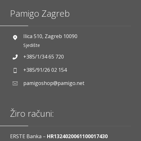
Pamigo Zagreb
Ilica 510, Zagreb 10090
Sjedište
+385/1/34 65 720
+385/91/26 02 154
pamigoshop@pamigo.net
Žiro računi:
ERSTE Banka –
HR1324020061100017430