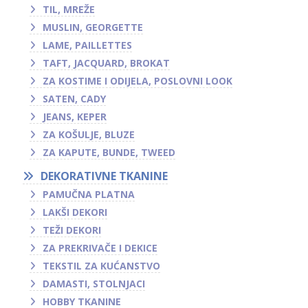
TIL, MREŽE
MUSLIN, GEORGETTE
LAME, PAILLETTES
TAFT, JACQUARD, BROKAT
ZA KOSTIME I ODIJELA, POSLOVNI LOOK
SATEN, CADY
JEANS, KEPER
ZA KOŠULJE, BLUZE
ZA KAPUTE, BUNDE, TWEED
DEKORATIVNE TKANINE
PAMUČNA PLATNA
LAKŠI DEKORI
TEŽI DEKORI
ZA PREKRIVAČE I DEKICE
TEKSTIL ZA KUĆANSTVO
DAMASTI, STOLNJACI
HOBBY TKANINE