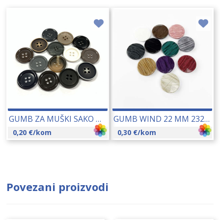
GUMB ZA MUŠKI SAKO TROY 20 MM 10084
GUMB WIND 22 MM 23220
0,20
€
/kom
0,30
€
/kom
Povezani proizvodi