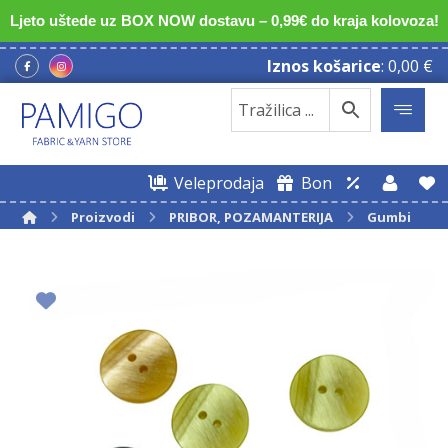
Ljeto uštede uz BOX NOW dostavu – 0,99€ do kraja kolovoza!
Iznos košarice
:
0,00
€
Veleprodaja
Bon
Proizvodi
PRIBOR, POZAMANTERIJA
Gumbi