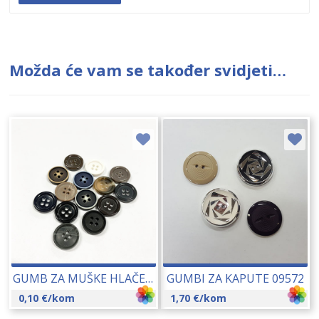
Možda će vam se također svidjeti…
GUMB ZA MUŠKE HLAČE TROY 15 MM 10083
GUMBI ZA KAPUTE 09572
0,10
€
/kom
1,70
€
/kom