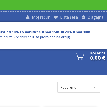
Moj račun
Lista želja
Blagajna
ust od 10% za narudžbe iznad 150€ ili 20% iznad 300€
vrijedi za već snižene ili za proizvode na akciji)
Košarica
0,00
€