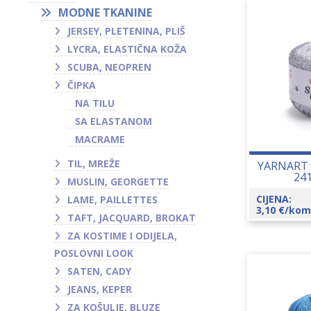
MODNE TKANINE
JERSEY, PLETENINA, PLIŠ
LYCRA, ELASTIČNA KOŽA
SCUBA, NEOPREN
ČIPKA
NA TILU
SA ELASTANOM
MACRAME
TIL, MREŽE
YARNART 
24
MUSLIN, GEORGETTE
CIJENA:
LAME, PAILLETTES
3,10
€
/kom
TAFT, JACQUARD, BROKAT
ZA KOSTIME I ODIJELA,
POSLOVNI LOOK
SATEN, CADY
JEANS, KEPER
ZA KOŠULJE, BLUZE