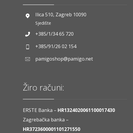
Ilica 510, Zagreb 10090
Sjedište
+385/1/34 65 720
+385/91/26 02 154
pamigoshop@pamigo.net
Žiro računi:
ERSTE Banka –
HR1324020061100017430
Zagrebačka banka –
HR3723600001101271550