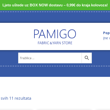
Ljeto uštede uz BOX NOW dostavu – 0,99€ do kraja kolovoza!
Pop
(ne 
 svih 11 rezultata