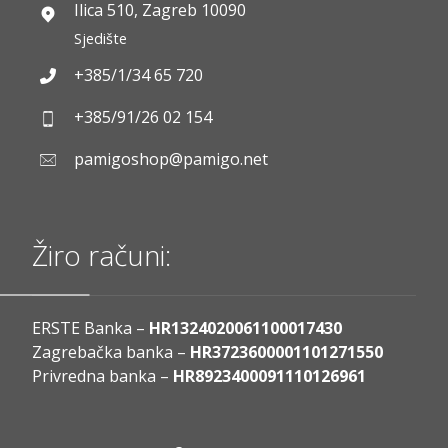
Ilica 510, Zagreb 10090
Sjedište
+385/1/34 65 720
+385/91/26 02 154
pamigoshop@pamigo.net
Žiro računi:
ERSTE Banka –
HR1324020061100017430
Zagrebačka banka –
HR3723600001101271550
Privredna banka –
HR8923400091110126961