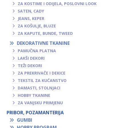
ZA KOSTIME I ODIJELA, POSLOVNI LOOK
SATEN, CADY
JEANS, KEPER
ZA KOŠULJE, BLUZE
ZA KAPUTE, BUNDE, TWEED
DEKORATIVNE TKANINE
PAMUČNA PLATNA
LAKŠI DEKORI
TEŽI DEKORI
ZA PREKRIVAČE I DEKICE
TEKSTIL ZA KUĆANSTVO
DAMASTI, STOLNJACI
HOBBY TKANINE
ZA VANJSKU PRIMJENU
PRIBOR, POZAMANTERIJA
GUMBI
HOBBY PROGRAM