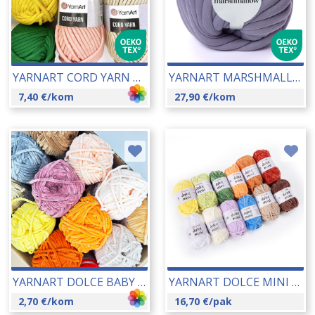
YARNART CORD YARN 250 GR 24088
YARNART MARSHMALLOW 750 GR 26005-904
7,40
€
/kom
27,90
€
/kom
YARNART DOLCE BABY 50 GR 24120
YARNART DOLCE MINI 12 KOM/PAK (12X30 GR) 26002A
2,70
€
/kom
16,70
€
/pak