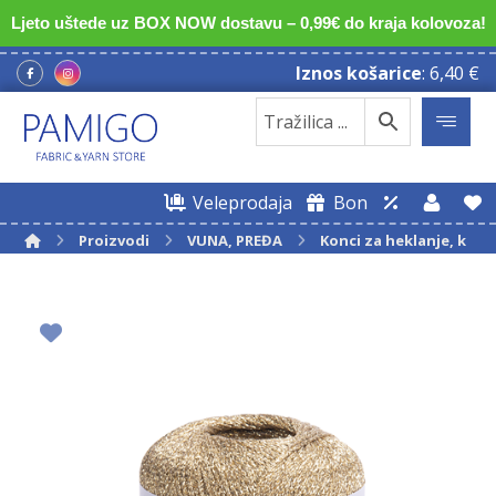
Ljeto uštede uz BOX NOW dostavu – 0,99€ do kraja kolovoza!
Iznos košarice
:
6,40
€
Veleprodaja
Bon
Proizvodi
VUNA, PREĐA
Konci za heklanje, kuki