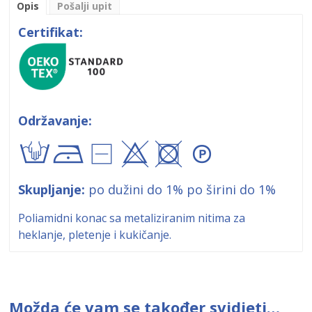
Opis
Pošalji upit
Certifikat:
Održavanje:
t!9x+A
Skupljanje:
po dužini do 1% po širini do 1%
Poliamidni konac sa metaliziranim nitima za
heklanje, pletenje i kukičanje.
Možda će vam se također svidjeti…