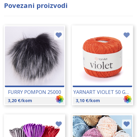
Povezani proizvodi
FURRY POMPON 25000
YARNART VIOLET 50 GR 25005
3,20
€
/kom
3,10
€
/kom