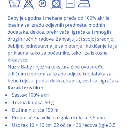
txA+9!
Baby je ugodna i mekana pređa od 100% akrila,
idealna za izradu odjevnih predmeta, modnih
dodataka, dekica, prekrivača, igračaka i mnogih
drugih ručnih radova. Zahvaljujući svojoj srednjoj
debljini, jednostavna je za pletenje i kukičanje te je
prikladna kako za početnike, tako i za iskusne
kreativce.
Naziv Baby i nježna tekstura čine ovu pređu
odličnim izborom za izradu odjeće i dodataka za
bebe i djecu, poput dekica, kapica, vestica i igračaka.
Karakteristike:
Sastav: 100% akril
Težina klupka: 50 g
Dužina niti: cca 150 m
Preporučena veličina igala i kukica: 3,5 mm
Uzorak 10 × 10 cm: 22 očice × 30 redova (igle 3,5