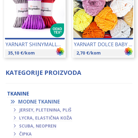
YARNART SHINYMALLOW 540 GR 26004
YARNART DOLCE BABY 50 GR 24120
35,10
€
/kom
2,70
€
/kom
KATEGORIJE PROIZVODA
TKANINE
MODNE TKANINE
JERSEY, PLETENINA, PLIŠ
LYCRA, ELASTIČNA KOŽA
SCUBA, NEOPREN
ČIPKA