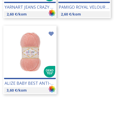
YARNART JEANS CRAZY 50 GR 24082
PAMIGO ROYAL VELOUR BABY 50 GR 26066-112
2,60
€
/kom
2,60
€
/kom
ALIZE BABY BEST ANTI-PILLING 100 GR 19181
3,60
€
/kom