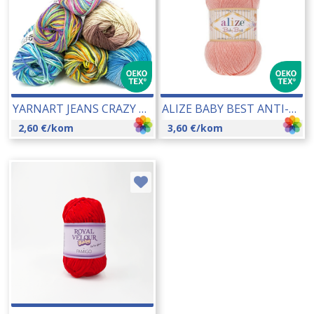
YARNART JEANS CRAZY 50 GR 24082
ALIZE BABY BEST ANTI-PILLING 100 GR 19181
2,60
€
/kom
3,60
€
/kom