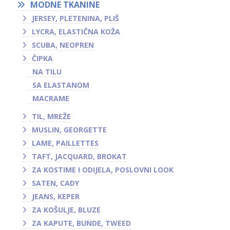
MODNE TKANINE
JERSEY, PLETENINA, PLIŠ
LYCRA, ELASTIČNA KOŽA
SCUBA, NEOPREN
ČIPKA
NA TILU
SA ELASTANOM
MACRAME
TIL, MREŽE
MUSLIN, GEORGETTE
LAME, PAILLETTES
TAFT, JACQUARD, BROKAT
ZA KOSTIME I ODIJELA, POSLOVNI LOOK
SATEN, CADY
JEANS, KEPER
ZA KOŠULJE, BLUZE
ZA KAPUTE, BUNDE, TWEED