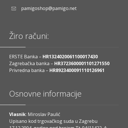
pamigoshop@pamigo.net
Žiro računi:
ERSTE Banka –
HR1324020061100017430
Zagrebačka banka –
HR3723600001101271550
Privredna banka –
HR8923400091110126961
Osnovne informacije
Vlasnik
: Miroslav Paulić
Upisano kod trgovačkog suda u Zagrebu
17.12.2004. godine pod brojem Tt-04/11422-4;