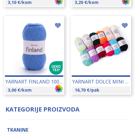
3,10
€
/kom
3,20
€
/kom
YARNART FINLAND 100 GR 26001
YARNART DOLCE MINI 12 KOM/PAK (12X30 GR) 26002C
3,00
€
/kom
16,70
€
/pak
KATEGORIJE PROIZVODA
TKANINE