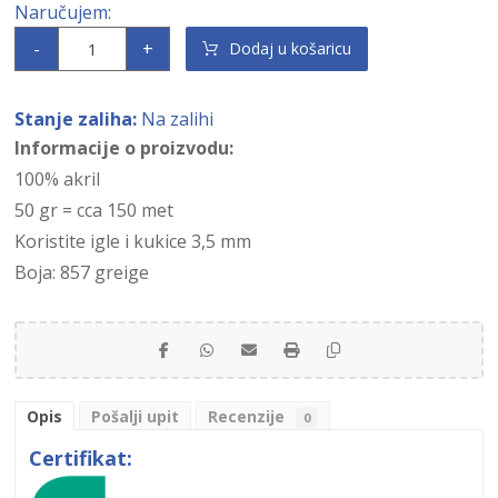
-
+
Dodaj u košaricu
Stanje zaliha:
Na zalihi
Informacije o proizvodu:
100% akril
50 gr = cca 150 met
Koristite igle i kukice 3,5 mm
Boja: 857 greige
Opis
Pošalji upit
Recenzije
0
Certifikat: