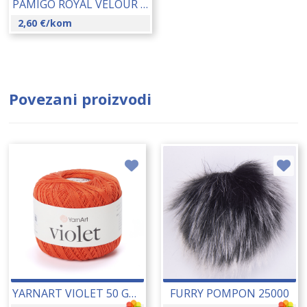
PAMIGO ROYAL VELOUR BABY 50 GR 26066-112
2,60
€
/kom
Povezani proizvodi
YARNART VIOLET 50 GR 25005
FURRY POMPON 25000