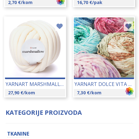
2,70
€
/kom
16,70
€
/pak
YARNART MARSHMALLOW 750 GR 26005-903
YARNART DOLCE VITA 150 GR 25114
27,90
€
/kom
7,30
€
/kom
KATEGORIJE PROIZVODA
TKANINE