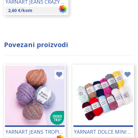
YARNART JEANS CRAZY 50 GR 24082
2,60
€
/kom
Povezani proizvodi
YARNART JEANS TROPICAL 50 GR 24081
YARNART DOLCE MINI 12 KOM/PAK (12X30 GR) 26002B