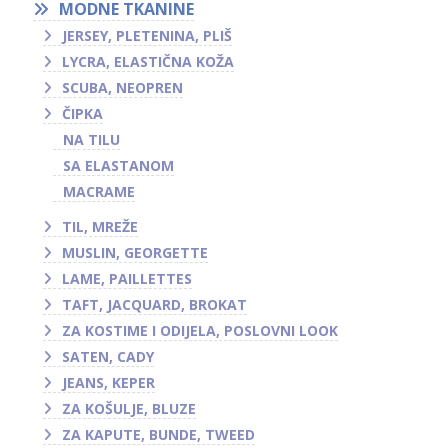
MODNE TKANINE
JERSEY, PLETENINA, PLIŠ
LYCRA, ELASTIČNA KOŽA
SCUBA, NEOPREN
ČIPKA
NA TILU
SA ELASTANOM
MACRAME
TIL, MREŽE
MUSLIN, GEORGETTE
LAME, PAILLETTES
TAFT, JACQUARD, BROKAT
ZA KOSTIME I ODIJELA, POSLOVNI LOOK
SATEN, CADY
JEANS, KEPER
ZA KOŠULJE, BLUZE
ZA KAPUTE, BUNDE, TWEED