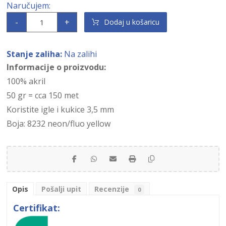
-
+
Dodaj u košaricu
Stanje zaliha:
Na zalihi
Informacije o proizvodu:
100% akril
50 gr = cca 150 met
Koristite igle i kukice 3,5 mm
Boja: 8232 neon/fluo yellow
Opis
Pošalji upit
Recenzije
0
Certifikat: