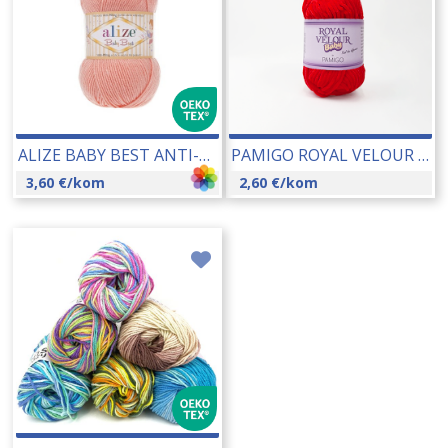
ALIZE BABY BEST ANTI-PILLING 100 GR 19181
PAMIGO ROYAL VELOUR BABY 50 GR 26066-112
3,60
€
/kom
2,60
€
/kom