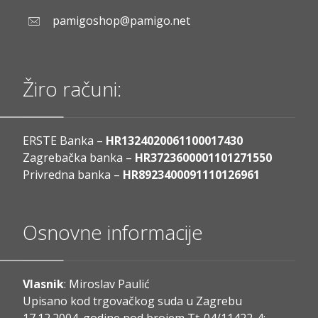
pamigoshop@pamigo.net
Žiro računi:
ERSTE Banka –
HR1324020061100017430
Zagrebačka banka –
HR3723600001101271550
Privredna banka –
HR8923400091110126961
Osnovne informacije
Vlasnik
: Miroslav Paulić
Upisano kod trgovačkog suda u Zagrebu
17.12.2004. godine pod brojem Tt-04/11422-4;