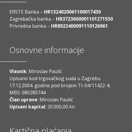
ERSTE Banka –
HR1324020061100017430
Zagrebačka banka –
HR3723600001101271550
Privredna banka –
HR8923400091110126961
Osnovne informacije
Vlasnik
: Miroslav Paulić
Upisano kod trgovačkog suda u Zagrebu
17.12.2004. godine pod brojem Tt-04/11422-4;
MBS: 080280744
Član uprave
: Miroslav Paulić
Upisani kapital
: 20.000,00 kn
Kartična plaćanja