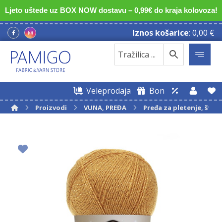
Ljeto uštede uz BOX NOW dostavu – 0,99€ do kraja kolovoza!
Iznos košarice
:
0,00
€
Veleprodaja
Bon
Proizvodi
VUNA, PREĐA
Pređa za pletenje, štrik