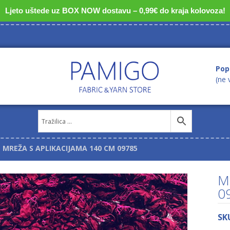
Ljeto uštede uz BOX NOW dostavu – 0,99€ do kraja kolovoza!
Pop
(ne 
MREŽA S APLIKACIJAMA 140 CM 09785
M
0
SK