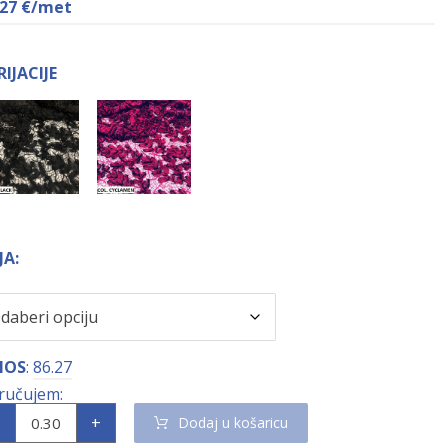
,27
€
/met
RIJACIJE
JA:
NOS
:
86.27
+
Dodaj u košaricu