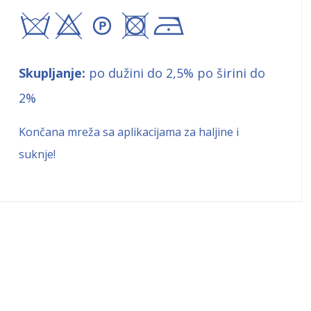
sxA+!
Skupljanje:
po dužini do 2,5% po širini do
2%
Končana mreža sa aplikacijama za haljine i
suknje!