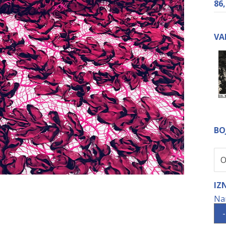
86
VA
BO
IZ
-