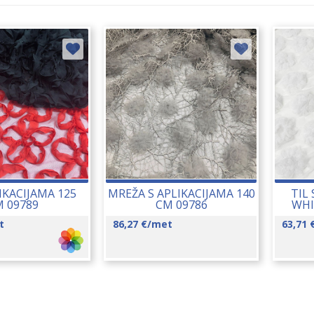
LIKACIJAMA 125
MREŽA S APLIKACIJAMA 140
TIL 
 09789
CM 09786
WHI
t
86,27
€
/met
63,71