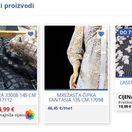
i proizvodi
DO 7
LASE
A 33008 145 CM
MREŽASTA ČIPKA
CIJEN
17112
FANTASIA 135 CM 17098
Pretho
19,99
€
4,99
€
46,45
€
/met
ajniža cijena: