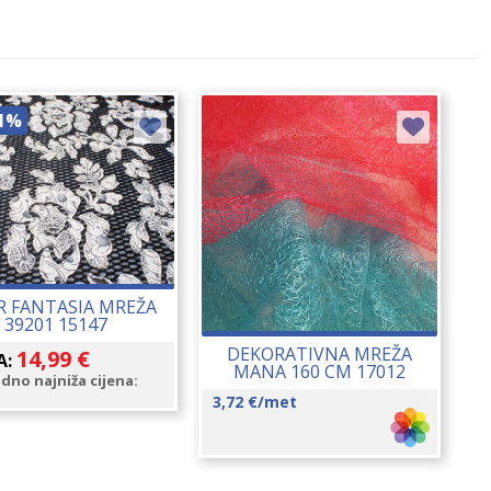
1%
R FANTASIA MREŽA
39201 15147
DEKORATIVNA MREŽA
14,99
€
A:
MANA 160 CM 17012
dno najniža cijena:
3,72
€
/met