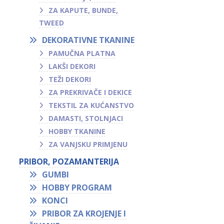
ZA KAPUTE, BUNDE,
TWEED
DEKORATIVNE TKANINE
PAMUČNA PLATNA
LAKŠI DEKORI
TEŽI DEKORI
ZA PREKRIVAČE I DEKICE
TEKSTIL ZA KUĆANSTVO
DAMASTI, STOLNJACI
HOBBY TKANINE
ZA VANJSKU PRIMJENU
PRIBOR, POZAMANTERIJA
GUMBI
HOBBY PROGRAM
KONCI
PRIBOR ZA KROJENJE I