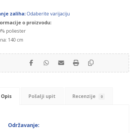
anje zaliha:
Odaberite varijaciju
formacije o proizvodu:
0% poliester
ina: 140 cm
Opis
Pošalji upit
Recenzije
0
Održavanje: