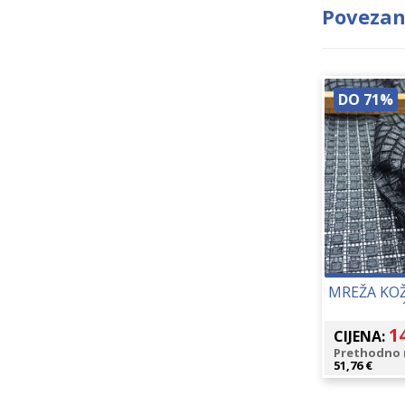
Povezan
DO 71%
MREŽA KOŽ
1
CIJENA:
Prethodno n
51,76
€