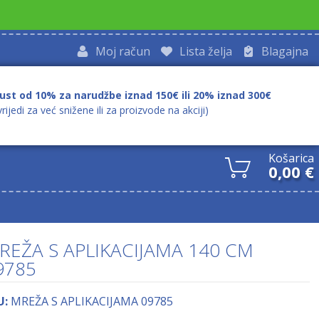
Moj račun
Lista želja
Blagajna
ust od 10% za narudžbe iznad 150€ ili 20% iznad 300€
vrijedi za već snižene ili za proizvode na akciji)
Košarica
0,00
€
REŽA S APLIKACIJAMA 140 CM
9785
U:
MREŽA S APLIKACIJAMA 09785