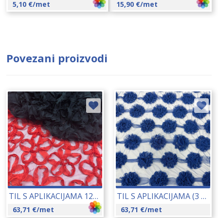
5,10
€
/met
15,90
€
/met
Povezani proizvodi
TIL S APLIKACIJAMA 125 CM 09789
TIL S APLIKACIJAMA (3 BLUE) 155 CM 09784
63,71
€
/met
63,71
€
/met