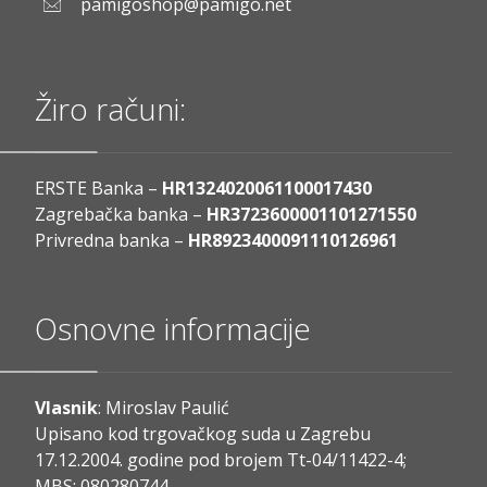
pamigoshop@pamigo.net
Žiro računi:
ERSTE Banka –
HR1324020061100017430
Zagrebačka banka –
HR3723600001101271550
Privredna banka –
HR8923400091110126961
Osnovne informacije
Vlasnik
: Miroslav Paulić
Upisano kod trgovačkog suda u Zagrebu
17.12.2004. godine pod brojem Tt-04/11422-4;
MBS: 080280744