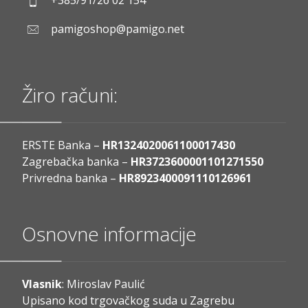
+385/91/26 02 154
pamigoshop@pamigo.net
Žiro računi:
ERSTE Banka –
HR1324020061100017430
Zagrebačka banka –
HR3723600001101271550
Privredna banka –
HR8923400091110126961
Osnovne informacije
Vlasnik
: Miroslav Paulić
Upisano kod trgovačkog suda u Zagrebu