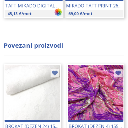
TAFT MIKADO DIGITAL PRINT (93551) 145 CM 22072
MIKADO TAFT PRINT 26080-46358-2
45,13
€
/met
69,00
€
/met
Povezani proizvodi
BROKAT (DEZEN 24) 150 CM 23145
BROKAT (DEZEN 4) 155 CM 23145