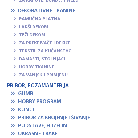
DEKORATIVNE TKANINE
PAMUČNA PLATNA
LAKŠI DEKORI
TEŽI DEKORI
ZA PREKRIVAČE I DEKICE
TEKSTIL ZA KUĆANSTVO
DAMASTI, STOLNJACI
HOBBY TKANINE
ZA VANJSKU PRIMJENU
PRIBOR, POZAMANTERIJA
GUMBI
HOBBY PROGRAM
KONCI
PRIBOR ZA KROJENJE I ŠIVANJE
PODSTAVE, FLIZELIN
UKRASNE TRAKE