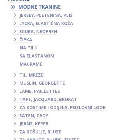
MODNE TKANINE
JERSEY, PLETENINA, PLIŠ
LYCRA, ELASTIČNA KOŽA
SCUBA, NEOPREN
ČIPKA
NA TILU
SA ELASTANOM
MACRAME
TIL, MREŽE
MUSLIN, GEORGETTE
LAME, PAILLETTES
TAFT, JACQUARD, BROKAT
ZA KOSTIME I ODIJELA, POSLOVNI LOOK
SATEN, CADY
JEANS, KEPER
ZA KOŠULJE, BLUZE
ZA KAPUTE, BUNDE, TWEED