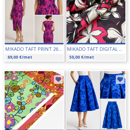
MIKADO TAFT PRINT 26080-46537-6
MIKADO TAFT DIGITAL PRINT (G48515) 145 CM 22247
69,00
€
/met
50,00
€
/met