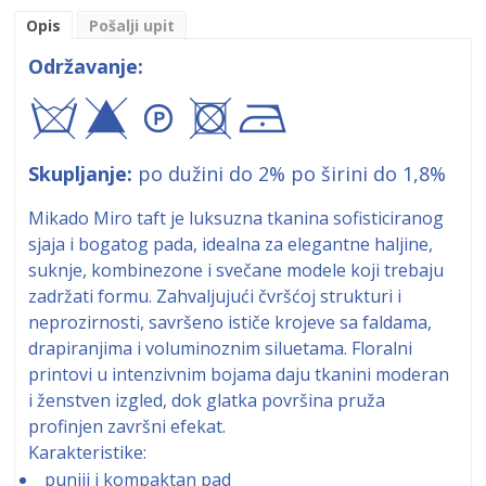
Opis
Pošalji upit
Održavanje:
syA+!
Skupljanje:
po dužini do 2% po širini do 1,8%
Mikado Miro taft je luksuzna tkanina sofisticiranog
sjaja i bogatog pada, idealna za elegantne haljine,
suknje, kombinezone i svečane modele koji trebaju
zadržati formu. Zahvaljujući čvršćoj strukturi i
neprozirnosti, savršeno ističe krojeve sa faldama,
drapiranjima i voluminoznim siluetama. Floralni
printovi u intenzivnim bojama daju tkanini moderan
i ženstven izgled, dok glatka površina pruža
profinjen završni efekat.
Karakteristike:
puniji i kompaktan pad