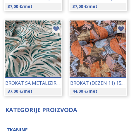
37,00
€
/met
37,00
€
/met
BROKAT SA METALIZIRANIM NITIMA 145 CM 23145-11852-942
BROKAT (DEZEN 11) 150 CM 23146
37,00
€
/met
44,00
€
/met
KATEGORIJE PROIZVODA
TKANINE