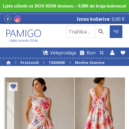
Ljeto uštede uz BOX NOW dostavu – 0,99€ do kraja kolovoza!
Iznos košarice
:
0,00
€
Veleprodaja
Bon
Proizvodi
TKANINE
Modne tkanine