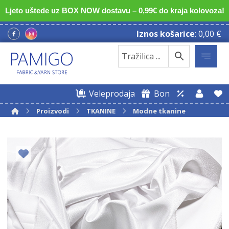
Ljeto uštede uz BOX NOW dostavu – 0,99€ do kraja kolovoza!
Iznos košarice
:
0,00
€
Veleprodaja
Bon
Proizvodi
TKANINE
Modne tkanine