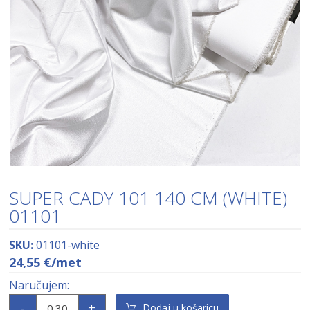
SUPER CADY 101 140 CM (WHITE)
01101
SKU:
01101-white
24,55
€
/met
-
+
Dodaj u košaricu