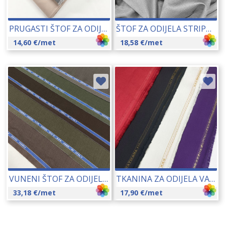
PRUGASTI ŠTOF ZA ODIJELA GLOBE 145 CM 10101
ŠTOF ZA ODIJELA STRIPE 150 CM 09782
14,60
€
/met
18,58
€
/met
VUNENI ŠTOF ZA ODIJELA 150S 145-150 CM 01286
TKANINA ZA ODIJELA VATIKANA 150 CM 15037
33,18
€
/met
17,90
€
/met