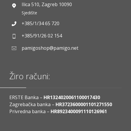
Ilica 510, Zagreb 10090
Sjedište
+385/1/34 65 720
+385/91/26 02 154
pamigoshop@pamigo.net
Žiro računi:
ERSTE Banka –
HR1324020061100017430
Zagrebačka banka –
HR3723600001101271550
Privredna banka –
HR8923400091110126961