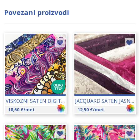
Povezani proizvodi
VISKOZNI SATEN DIGITAL PRINT 140 CM 23123
JACQUARD SATEN JASNA 150 CM 12235
18,50
€
/met
12,50
€
/met