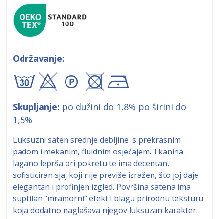
Održavanje:
axA+!
Skupljanje:
po dužini do 1,8% po širini do
1,5%
Luksuzni saten srednje debljine s prekrasnim
padom i mekanim, fluidnim osjećajem. Tkanina
lagano leprša pri pokretu te ima decentan,
sofisticiran sjaj koji nije previše izražen, što joj daje
elegantan i profinjen izgled. Površina satena ima
suptilan “mramorni” efekt i blagu prirodnu teksturu
koja dodatno naglašava njegov luksuzan karakter.