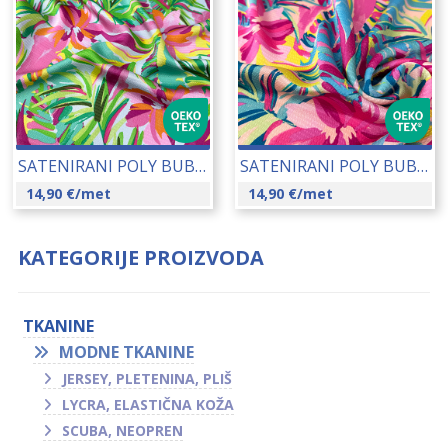
SATENIRANI POLY BUBBLE (N25007) 145 CM 26042-2
SATENIRANI POLY BUBBLE (N25007) 145 CM 26042-12
14,90
€
/met
14,90
€
/met
KATEGORIJE PROIZVODA
TKANINE
MODNE TKANINE
JERSEY, PLETENINA, PLIŠ
LYCRA, ELASTIČNA KOŽA
SCUBA, NEOPREN