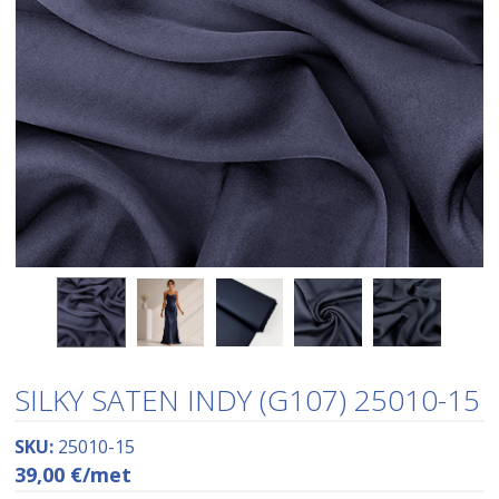
SILKY SATEN INDY (G107) 25010-15
SKU:
25010-15
39,00
€
/met