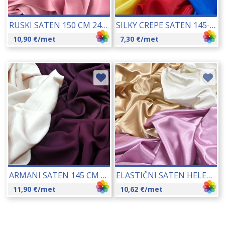
RUSKI SATEN 150 CM 24139
SILKY CREPE SATEN 145-150 CM 14461
10,90
€
/met
7,30
€
/met
ARMANI SATEN 145 CM 17165
ELASTIČNI SATEN HELEN 150 CM 14276
11,90
€
/met
10,62
€
/met