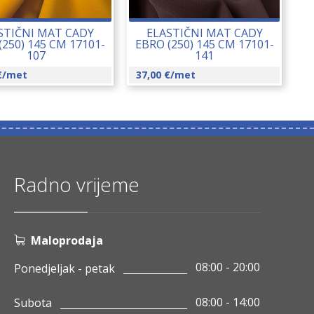
STIČNI MAT CADY
ELASTIČNI MAT CADY
(250) 145 CM 17101-
EBRO (250) 145 CM 17101-
107
141
€
/met
37,00
€
/met
Radno vrijeme
Maloprodaja
08:00 - 20:00
Ponedjeljak - petak
08:00 - 14:00
Subota