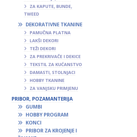
ZA KAPUTE, BUNDE,
TWEED
DEKORATIVNE TKANINE
PAMUČNA PLATNA
LAKŠI DEKORI
TEŽI DEKORI
ZA PREKRIVAČE I DEKICE
TEKSTIL ZA KUĆANSTVO
DAMASTI, STOLNJACI
HOBBY TKANINE
ZA VANJSKU PRIMJENU
PRIBOR, POZAMANTERIJA
GUMBI
HOBBY PROGRAM
KONCI
PRIBOR ZA KROJENJE I