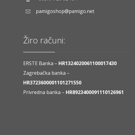
pamigoshop@pamigo.net
Žiro računi:
ERSTE Banka –
HR1324020061100017430
Zagrebačka banka –
HR3723600001101271550
Privredna banka –
HR8923400091110126961