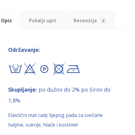
Opis
Pošalji upit
Recenzije
0
Održavanje:
txA+!
Skupljanje:
po dužini do 2% po širini do
1,8%
Elastični mat cady lijepog pada za svečane
haljine, suknje, hlače i kostime!