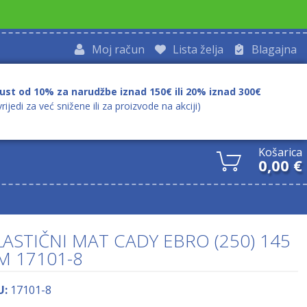
Moj račun
Lista želja
Blagajna
ust od 10% za narudžbe iznad 150€ ili 20% iznad 300€
vrijedi za već snižene ili za proizvode na akciji)
Košarica
0,00
€
LASTIČNI MAT CADY EBRO (250) 145
M 17101-8
U:
17101-8