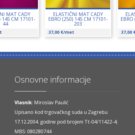
NI MAT CADY
ELASTIČNI MAT CADY
ELA
) 145 CM 17101-
EBRO (250) 145 CM 17101-
EBRO 
44
203
t
37,00
€
/met
37,00
Osnovne informacije
Vlasnik
: Miroslav Paulić
Upisano kod trgovačkog suda u Zagrebu
17.12.2004. godine pod brojem Tt-04/11422-4;
MBS: 080280744