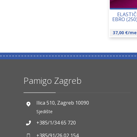
ELASTIČ
EBRO (250
37,00
€
/me
Pamigo Zagreb
Ilica 510, Zagreb 10090
Sjedište
+385/1/34 65 720
+385/91/26 02 154