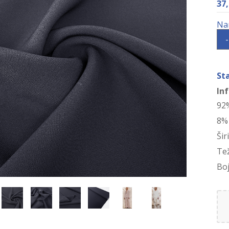
37
-
St
In
92
8%
Šir
Te
Boj