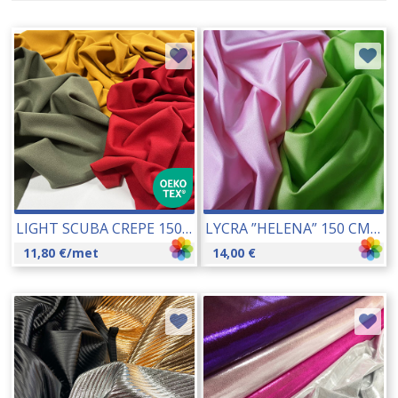
LIGHT SCUBA CREPE 150 CM (0692) 18028
LYCRA ”HELENA” 150 CM 17019
11,80
€
/met
14,00
€