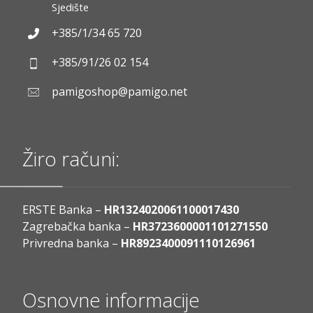
Sjedište
+385/1/34 65 720
+385/91/26 02 154
pamigoshop@pamigo.net
Žiro računi:
ERSTE Banka –
HR1324020061100017430
Zagrebačka banka –
HR3723600001101271550
Privredna banka –
HR8923400091110126961
Osnovne informacije