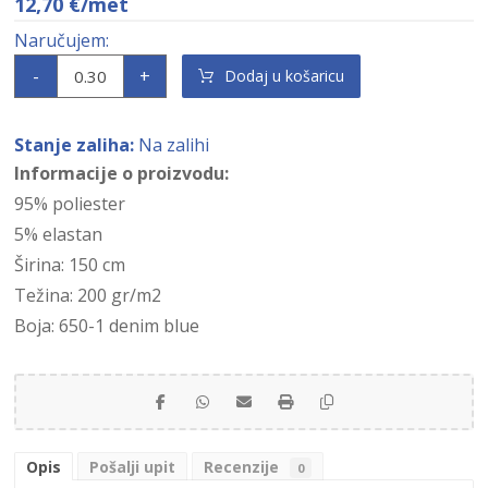
12,70
€
/met
-
+
Dodaj u košaricu
Stanje zaliha:
Na zalihi
Informacije o proizvodu:
95% poliester
5% elastan
Širina: 150 cm
Težina: 200 gr/m2
Boja: 650-1 denim blue
Opis
Pošalji upit
Recenzije
0