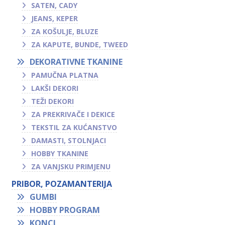
SATEN, CADY
JEANS, KEPER
ZA KOŠULJE, BLUZE
ZA KAPUTE, BUNDE, TWEED
DEKORATIVNE TKANINE
PAMUČNA PLATNA
LAKŠI DEKORI
TEŽI DEKORI
ZA PREKRIVAČE I DEKICE
TEKSTIL ZA KUĆANSTVO
DAMASTI, STOLNJACI
HOBBY TKANINE
ZA VANJSKU PRIMJENU
PRIBOR, POZAMANTERIJA
GUMBI
HOBBY PROGRAM
KONCI