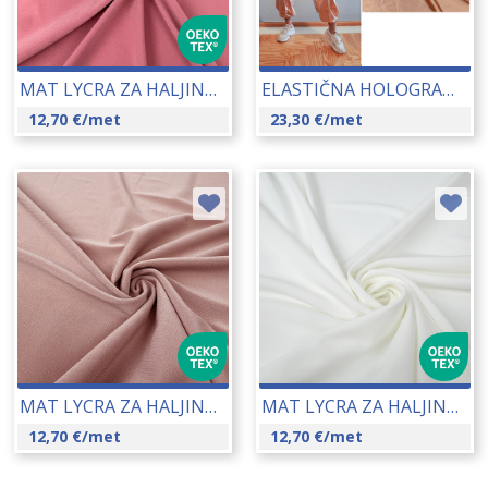
MAT LYCRA ZA HALJINE (K903) 150 CM 19028-536-1
ELASTIČNA HOLOGRAM TKANINA (G62044) 150-155 CM 22252
12,70
€
/met
23,30
€
/met
MAT LYCRA ZA HALJINE (K903) 150 CM 19028-533
MAT LYCRA ZA HALJINE (K903) 150 CM 19028-20
12,70
€
/met
12,70
€
/met