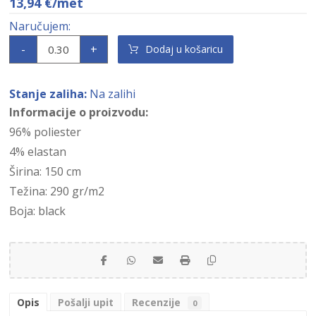
13,94
€
/met
-
+
Dodaj u košaricu
Stanje zaliha:
Na zalihi
Informacije o proizvodu:
96% poliester
4% elastan
Širina: 150 cm
Težina: 290 gr/m2
Boja: black
Opis
Pošalji upit
Recenzije
0