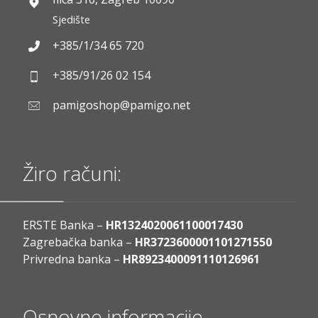
Sjedište
+385/1/34 65 720
+385/91/26 02 154
pamigoshop@pamigo.net
Žiro računi:
ERSTE Banka –
HR1324020061100017430
Zagrebačka banka –
HR3723600001101271550
Privredna banka –
HR8923400091110126961
Osnovne informacije