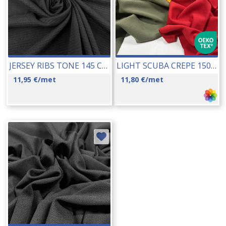
JERSEY RIBS TONE 145 CM 16267
LIGHT SCUBA CREPE 150 CM (0692) 18028
11,95
€
/met
11,80
€
/met