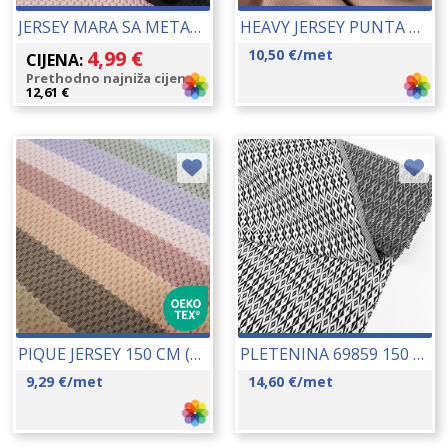
JERSEY MARA SA METALIZIRANIM NITIMA 150 CM 16108
HEAVY JERSEY PUNTA DI ROMA 150 CM 15314
4,99
€
10,50
€
/met
CIJENA:
Prethodno najniža cijena:
12,61
€
PIQUE JERSEY 150 CM (11091) 18030
PLETENINA 69859 150 CM 16251
9,29
€
/met
14,60
€
/met