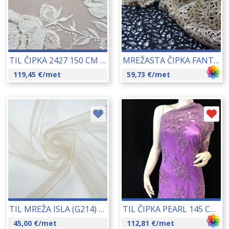
TIL ČIPKA 2427 150 CM 17142
MREŽASTA ČIPKA FANTASIA 33002 115 CM 17103
119,45
€
/met
59,73
€
/met
TIL MREŽA ISLA (G214) 18082
TIL ČIPKA PEARL 145 CM 16266
45,00
€
/met
112,81
€
/met