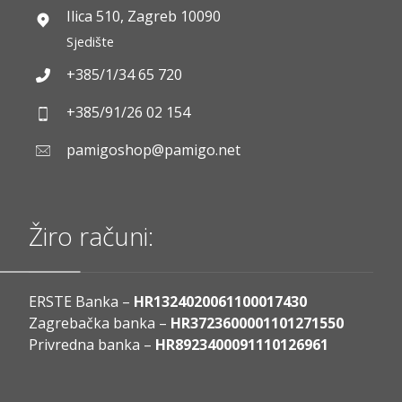
Ilica 510, Zagreb 10090
Sjedište
+385/1/34 65 720
+385/91/26 02 154
pamigoshop@pamigo.net
Žiro računi:
ERSTE Banka –
HR1324020061100017430
Zagrebačka banka –
HR3723600001101271550
Privredna banka –
HR8923400091110126961