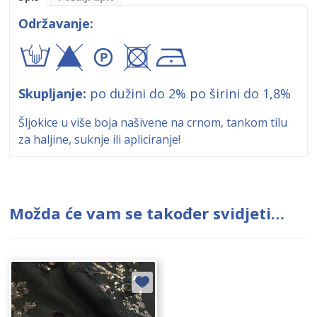
Održavanje:
tyA+!
Skupljanje:
po dužini do 2% po širini do 1,8%
Šljokice u više boja našivene na crnom, tankom tilu
za haljine, suknje ili apliciranje!
Možda će vam se također svidjeti…