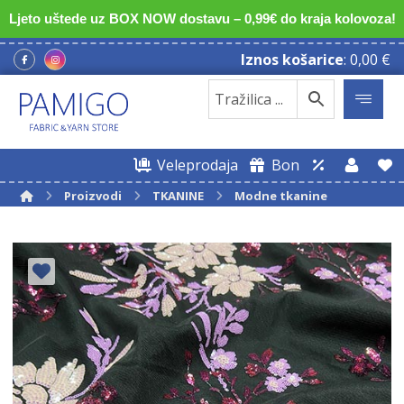
Ljeto uštede uz BOX NOW dostavu – 0,99€ do kraja kolovoza!
Iznos košarice
:
0,00
€
Veleprodaja
Bon
Proizvodi
TKANINE
Modne tkanine