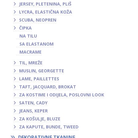
JERSEY, PLETENINA, PLIŠ
LYCRA, ELASTIČNA KOŽA
SCUBA, NEOPREN
ČIPKA
NA TILU
SA ELASTANOM
MACRAME
TIL, MREŽE
MUSLIN, GEORGETTE
LAME, PAILLETTES
TAFT, JACQUARD, BROKAT
ZA KOSTIME I ODIJELA, POSLOVNI LOOK
SATEN, CADY
JEANS, KEPER
ZA KOŠULJE, BLUZE
ZA KAPUTE, BUNDE, TWEED
DEKORATIVNE TKANINE