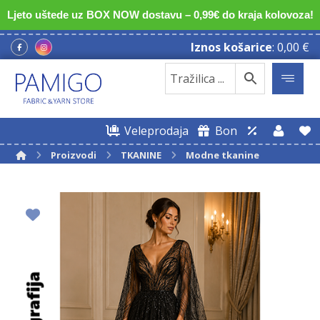
Ljeto uštede uz BOX NOW dostavu – 0,99€ do kraja kolovoza!
Iznos košarice
:
0,00
€
Veleprodaja
Bon
Proizvodi
TKANINE
Modne tkanine