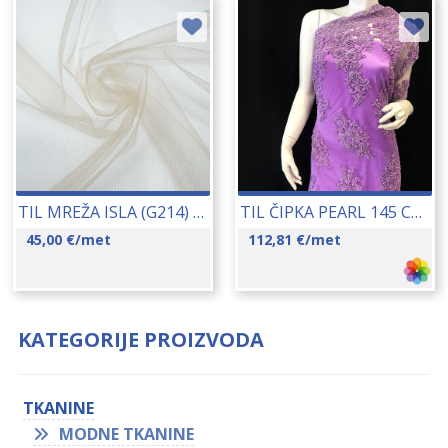
TIL MREŽA ISLA (G214) 18082
TIL ČIPKA PEARL 145 CM 16266
45,00
€
/met
112,81
€
/met
KATEGORIJE PROIZVODA
TKANINE
MODNE TKANINE