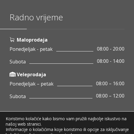
Radno vrijeme
Maloprodaja
08:00 - 20:00
Ponedjeljak - petak
08:00 - 14:00
Subota
Veleprodaja
08:00 – 16:00
Ponedjeljak – petak
08:00 – 12:00
Subota
Koristimo kolačiće kako bismo vam pružili najbolje iskustvo na
Copyright © 2020 Pamigo d.o.o.
našoj web stranici.
Informacije o kolačićima koje koristimo ili opcije za isključivanje
Pravila privatnosti