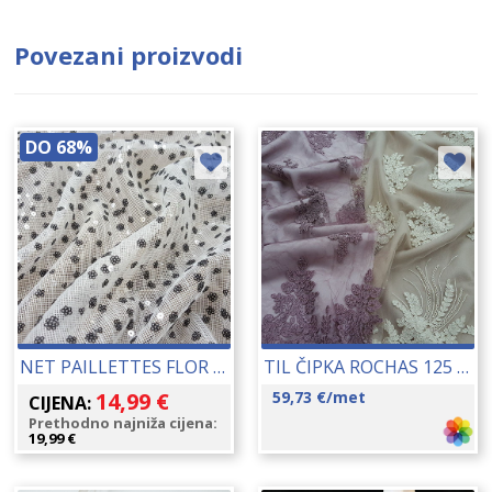
Povezani proizvodi
DO 68%
NET PAILLETTES FLOR 75020 135 CM 17119
TIL ČIPKA ROCHAS 125 CM 17132
14,99
€
59,73
€
/met
CIJENA:
Prethodno najniža cijena:
19,99
€