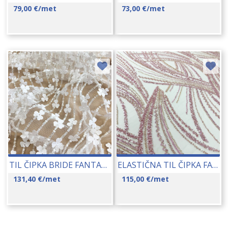
79,00
€
/met
73,00
€
/met
TIL ČIPKA BRIDE FANTASIA 88048 130 CM 18080
ELASTIČNA TIL ČIPKA FANTASIA 26070-85002-2
131,40
€
/met
115,00
€
/met