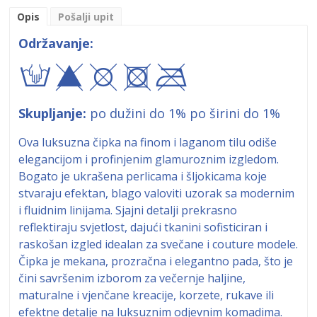
Opis
Pošalji upit
Održavanje:
ty\+$
Skupljanje:
po dužini do 1% po širini do 1%
Ova luksuzna čipka na finom i laganom tilu odiše
elegancijom i profinjenim glamuroznim izgledom.
Bogato je ukrašena perlicama i šljokicama koje
stvaraju efektan, blago valoviti uzorak sa modernim
i fluidnim linijama. Sjajni detalji prekrasno
reflektiraju svjetlost, dajući tkanini sofisticiran i
raskošan izgled idealan za svečane i couture modele.
Čipka je mekana, prozračna i elegantno pada, što je
čini savršenim izborom za večernje haljine,
maturalne i vjenčane kreacije, korzete, rukave ili
efektne detalje na luksuznim odjevnim komadima.