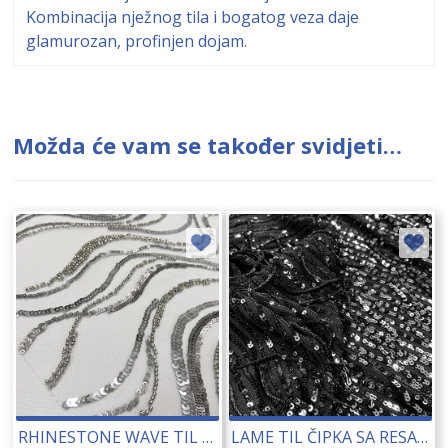
Kombinacija nježnog tila i bogatog veza daje
glamurozan, profinjen dojam.
Možda će vam se također svidjeti…
RHINESTONE WAVE TIL ČIPKA (G48037) 125-130 CM 22246
LAME TIL ČIPKA SA RESAMA (81053) 125 CM 20088