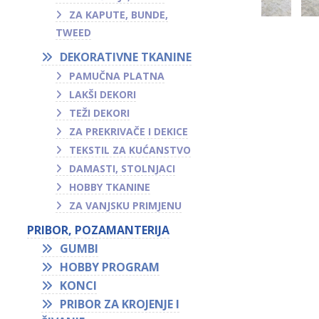
ZA KAPUTE, BUNDE,
TWEED
DEKORATIVNE TKANINE
PAMUČNA PLATNA
LAKŠI DEKORI
TEŽI DEKORI
ZA PREKRIVAČE I DEKICE
TEKSTIL ZA KUĆANSTVO
DAMASTI, STOLNJACI
HOBBY TKANINE
ZA VANJSKU PRIMJENU
PRIBOR, POZAMANTERIJA
GUMBI
HOBBY PROGRAM
KONCI
PRIBOR ZA KROJENJE I