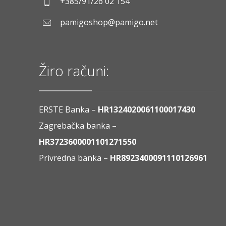
+385/91/26 02 154
pamigoshop@pamigo.net
Žiro računi:
ERSTE Banka –
HR1324020061100017430
Zagrebačka banka –
HR3723600001101271550
Privredna banka –
HR8923400091110126961