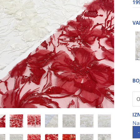
19
VA
BO
IZ
-