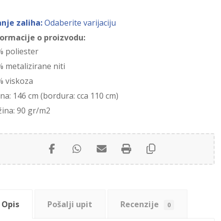
anje zaliha:
Odaberite varijaciju
formacije o proizvodu:
% poliester
 metalizirane niti
% viskoza
ina: 146 cm (bordura: cca 110 cm)
žina: 90 gr/m2
Opis
Pošalji upit
Recenzije
0