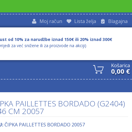
Moj račun
Lista želja
Blagajna
ust od 10% za narudžbe iznad 150€ ili 20% iznad 300€
vrijedi za već snižene ili za proizvode na akciji)
Košarica
0,00
€
IPKA PAILLETTES BORDADO (G2404)
46 CM 20057
U:
ČIPKA PAILLETTES BORDADO 20057