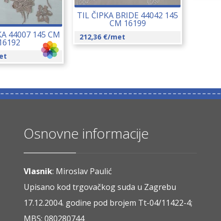
TIL ČIPKA BRIDE 44042 145
CM 16199
KA 44007 145 CM
212,36
€
/met
16192
et
Osnovne informacije
Vlasnik
: Miroslav Paulić
Upisano kod trgovačkog suda u Zagrebu
17.12.2004. godine pod brojem Tt-04/11422-4;
MBS: 080280744