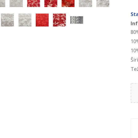
St
In
80
10%
10
Šir
Te