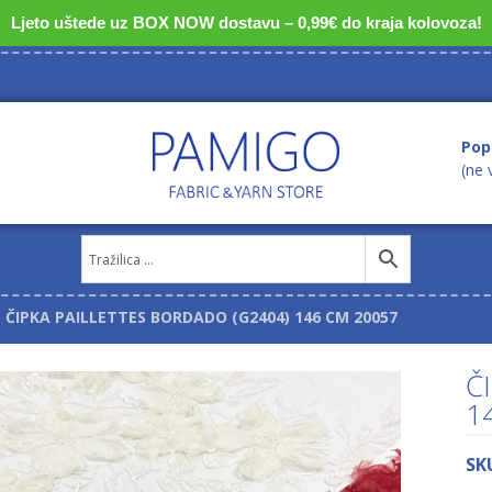
Ljeto uštede uz BOX NOW dostavu – 0,99€ do kraja kolovoza!
Pop
(ne 
ČIPKA PAILLETTES BORDADO (G2404) 146 CM 20057
Č
1
SK