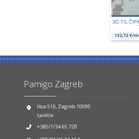
3D TIL ČIP
132,72
€
/m
Pamigo Zagreb
Ilica 510, Zagreb 10090
Sjedište
+385/1/34 65 720