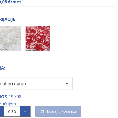
9,08
€
/met
RIJACIJE
JA:
NOS
:
199.08
+
Dodaj u košaricu