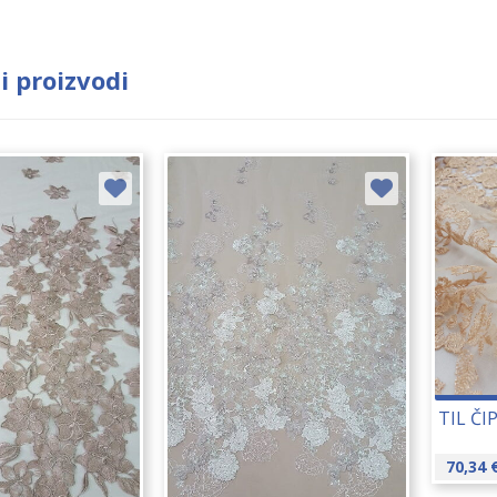
i proizvodi
TIL ČI
70,34