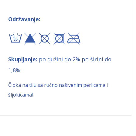
Održavanje:
ty\+$
Skupljanje:
po dužini do 2% po širini do
1,8%
Čipka na tilu sa ručno našivenim perlicama i
šljokicama!