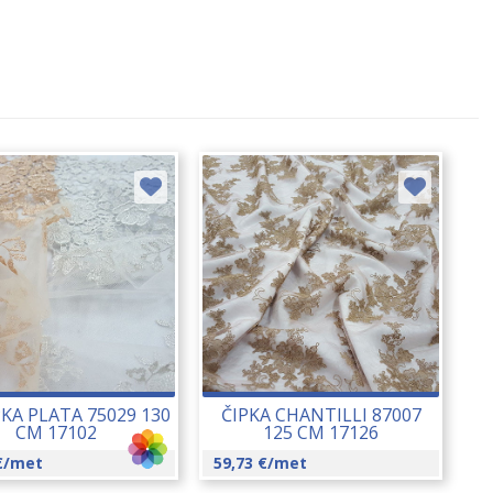
PKA PLATA 75029 130
ČIPKA CHANTILLI 87007
CM 17102
125 CM 17126
€
/met
59,73
€
/met