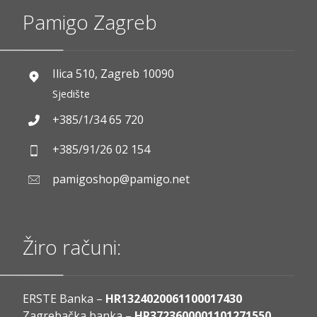
Pamigo Zagreb
Ilica 510, Zagreb 10090
Sjedište
+385/1/34 65 720
+385/91/26 02 154
pamigoshop@pamigo.net
Žiro računi:
ERSTE Banka –
HR1324020061100017430
Zagrebačka banka –
HR3723600001101271550