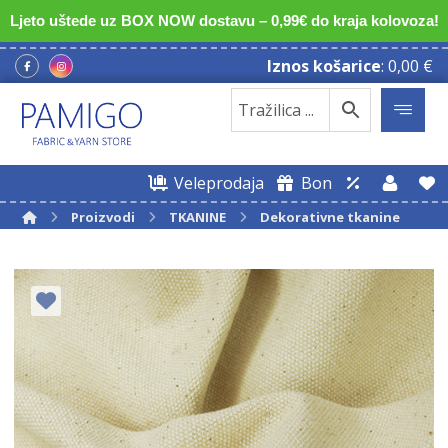
Ljeto uštede uz BOX NOW dostavu – 0,99€ do kraja kolovoza!
Iznos košarice
:
0,00
€
Veleprodaja
Bon
Proizvodi
TKANINE
Dekorativne tkanine