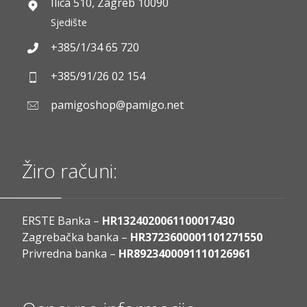
Ilica 510, Zagreb 10090
Sjedište
+385/1/34 65 720
+385/91/26 02 154
pamigoshop@pamigo.net
Žiro računi:
ERSTE Banka –
HR1324020061100017430
Zagrebačka banka –
HR3723600001101271550
Privredna banka –
HR8923400091110126961