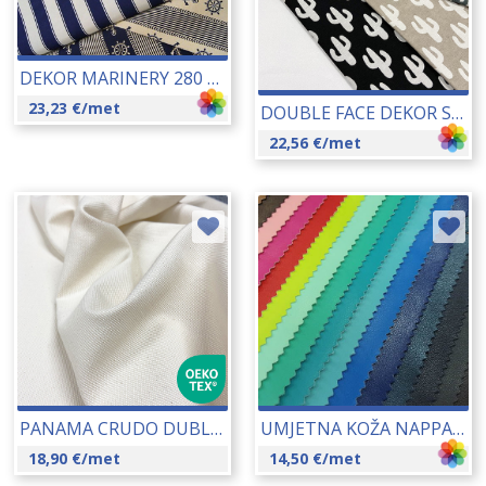
DEKOR MARINERY 280 CM 01567
23,23
€
/met
DOUBLE FACE DEKOR SPICY BIG 280 CM 17074
22,56
€
/met
PANAMA CRUDO DUBLIN 280 CM 15003
UMJETNA KOŽA NAPPA (SKAJ) 140 CM (0166) 17053
18,90
€
/met
14,50
€
/met