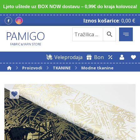
Ljeto uštede uz BOX NOW dostavu – 0,99€ do kraja kolovoza!
Iznos košarice
:
0,00
€
Veleprodaja
Bon
Proizvodi
TKANINE
Modne tkanine