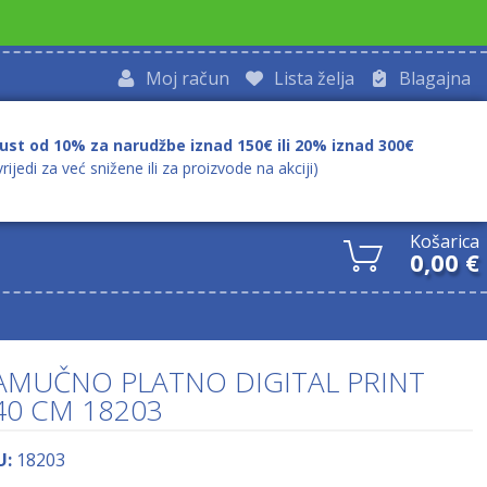
Moj račun
Lista želja
Blagajna
ust od 10% za narudžbe iznad 150€ ili 20% iznad 300€
vrijedi za već snižene ili za proizvode na akciji)
Košarica
0,00
€
AMUČNO PLATNO DIGITAL PRINT
40 CM 18203
U:
18203