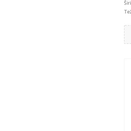
Šir
Te