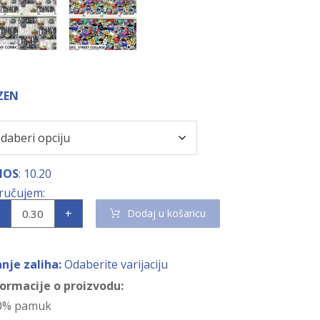
ZEN
NOS
:
10.20
+
Dodaj u košaricu
anje zaliha:
Odaberite varijaciju
formacije o proizvodu:
0% pamuk