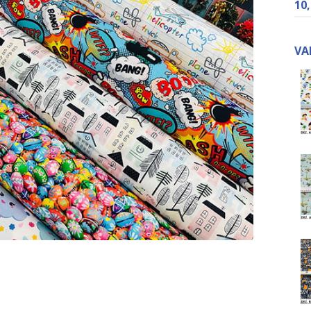
10
VA