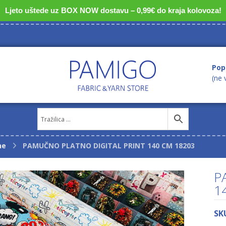
Ljeto uštede uz BOX NOW dostavu – 0,99€ do kraja kolovoza!
Pop
(ne 
ne
PAMUČNO PLATNO DIGITAL PRINT 140 CM 18203
P
1
SK