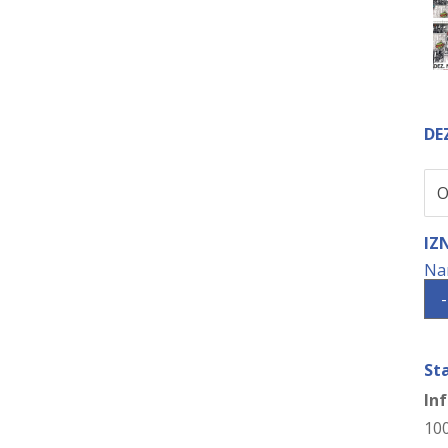
DE
IZ
-
St
In
10