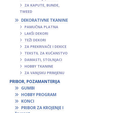
ZA KAPUTE, BUNDE,
TWEED
DEKORATIVNE TKANINE
PAMUČNA PLATNA
LAKŠI DEKORI
TEŽI DEKORI
ZA PREKRIVAČE I DEKICE
TEKSTIL ZA KUĆANSTVO
DAMASTI, STOLNJACI
HOBBY TKANINE
ZA VANJSKU PRIMJENU
PRIBOR, POZAMANTERIJA
GUMBI
HOBBY PROGRAM
KONCI
PRIBOR ZA KROJENJE I