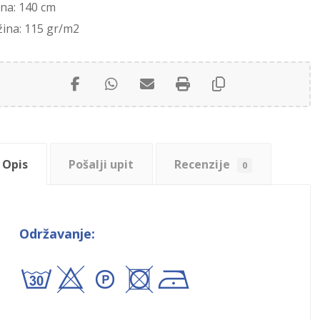
ina: 140 cm
žina: 115 gr/m2
Opis
Pošalji upit
Recenzije
0
Održavanje:
axA+!