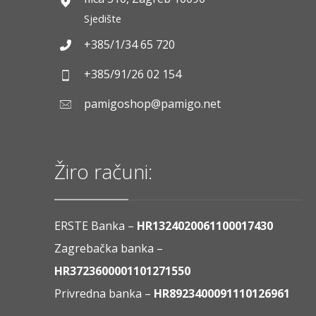
Sjedište
+385/1/34 65 720
+385/91/26 02 154
pamigoshop@pamigo.net
Žiro računi:
ERSTE Banka –
HR1324020061100017430
Zagrebačka banka –
HR3723600001101271550
Privredna banka –
HR8923400091110126961