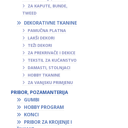
ZA KAPUTE, BUNDE,
TWEED
DEKORATIVNE TKANINE
PAMUČNA PLATNA
LAKŠI DEKORI
TEŽI DEKORI
ZA PREKRIVAČE I DEKICE
TEKSTIL ZA KUĆANSTVO
DAMASTI, STOLNJACI
HOBBY TKANINE
ZA VANJSKU PRIMJENU
PRIBOR, POZAMANTERIJA
GUMBI
HOBBY PROGRAM
KONCI
PRIBOR ZA KROJENJE I