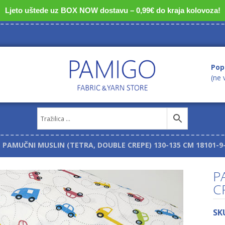
Ljeto uštede uz BOX NOW dostavu – 0,99€ do kraja kolovoza!
Pop
(ne 
PAMUČNI MUSLIN (TETRA, DOUBLE CREPE) 130-135 CM 18101-9
P
C
SK