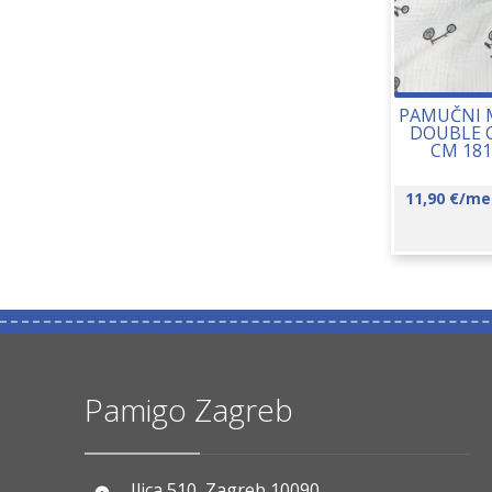
PAMUČNI M
DOUBLE C
CM 181
11,90
€
/me
Pamigo Zagreb
Ilica 510, Zagreb 10090