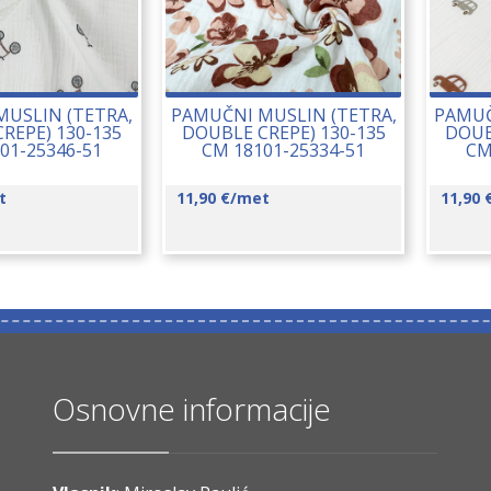
USLIN (TETRA,
PAMUČNI MUSLIN (TETRA,
PAMUČ
REPE) 130-135
DOUBLE CREPE) 130-135
DOUB
01-25346-51
CM 18101-25334-51
CM
t
11,90
€
/met
11,90
Osnovne informacije