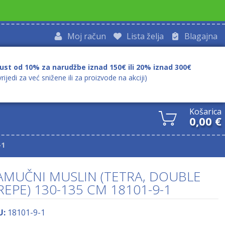
Moj račun
Lista želja
Blagajna
ust od 10% za narudžbe iznad 150€ ili 20% iznad 300€
vrijedi za već snižene ili za proizvode na akciji)
Košarica
0,00
€
-1
AMUČNI MUSLIN (TETRA, DOUBLE
REPE) 130-135 CM 18101-9-1
U:
18101-9-1