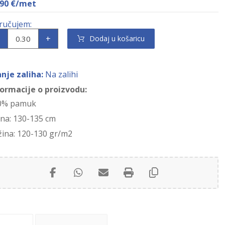
,90
€
/met
+
Dodaj u košaricu
anje zaliha:
Na zalihi
formacije o proizvodu:
0% pamuk
ina: 130-135 cm
žina: 120-130 gr/m2