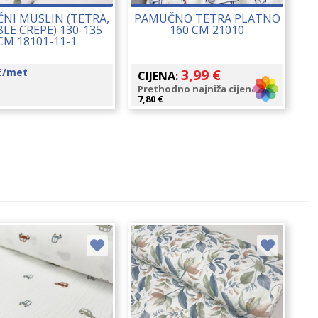
NI MUSLIN (TETRA,
PAMUČNO TETRA PLATNO
LE CREPE) 130-135
160 CM 21010
CM 18101-11-1
€
/met
3,99
€
CIJENA:
Prethodno najniža cijena:
7,80
€