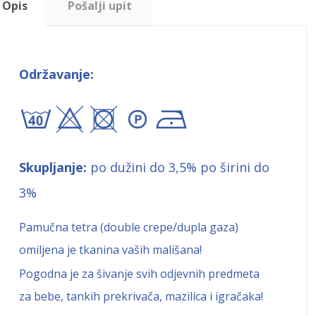
Opis
Pošalji upit
Održavanje:
bx+A!
Skupljanje:
po dužini do 3,5% po širini do
3%
Pamučna tetra (double crepe/dupla gaza)
omiljena je tkanina vaših mališana!
Pogodna je za šivanje svih odjevnih predmeta
za bebe, tankih prekrivača, mazilica i igračaka!