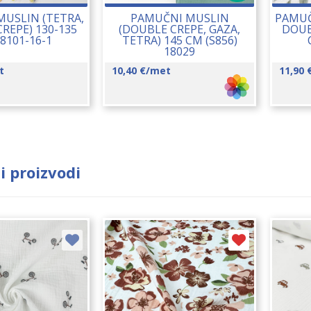
USLIN (TETRA,
PAMUČNI MUSLIN
PAMUČ
REPE) 130-135
(DOUBLE CREPE, GAZA,
DOUB
8101-16-1
TETRA) 145 CM (S856)
18029
t
10,40
€
/met
11,90
i proizvodi