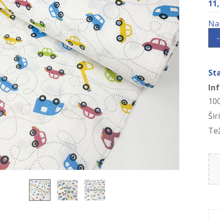
11
-
St
In
10
Šir
Te